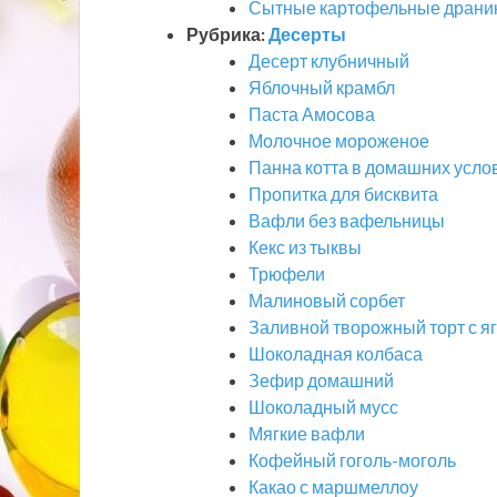
Сытные картофельные драник
Рубрика:
Десерты
Десерт клубничный
Яблочный крамбл
Паста Амосова
Молочное мороженое
Панна котта в домашних усло
Пропитка для бисквита
Вафли без вафельницы
Кекс из тыквы
Трюфели
Малиновый сорбет
Заливной творожный торт с я
Шоколадная колбаса
Зефир домашний
Шоколадный мусс
Мягкие вафли
Кофейный гоголь-моголь
Какао с маршмеллоу