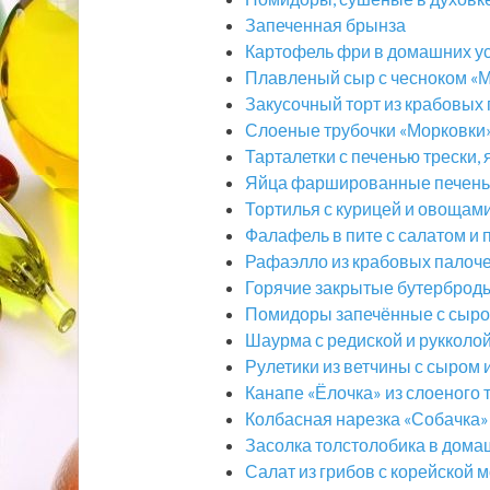
Запеченная брынза
Картофель фри в домашних у
Плавленый сыр с чесноком «
Закусочный торт из крабовых
Слоеные трубочки «Морковки
Тарталетки с печенью трески,
Яйца фаршированные печенью
Тортилья с курицей и овощам
Фалафель в пите с салатом и
Рафаэлло из крабовых палоч
Горячие закрытые бутерброд
Помидоры запечённые с сыром
Шаурма с редиской и рукколо
Рулетики из ветчины с сыром 
Канапе «Ёлочка» из слоеного 
Колбасная нарезка «Собачка»
Засолка толстолобика в дома
Салат из грибов с корейской 