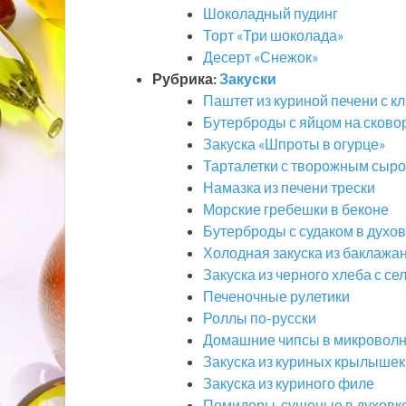
Шоколадный пудинг
Торт «Три шоколада»
Десерт «Снежок»
Рубрика:
Закуски
Паштет из куриной печени с к
Бутерброды с яйцом на сково
Закуска «Шпроты в огурце»
Тарталетки с творожным сыро
Намазка из печени трески
Морские гребешки в беконе
Бутерброды с судаком в духов
Холодная закуска из баклажа
Закуска из черного хлеба с се
Печеночные рулетики
Роллы по-русски
Домашние чипсы в микровол
Закуска из куриных крылышек
Закуска из куриного филе
Помидоры, сушеные в духовк