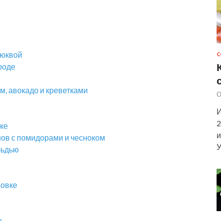
люквой
С
роде
м, авокадо и креветками
О
И
2
ке
и
нов с помидорами и чесноком
У
льдью
новке
е