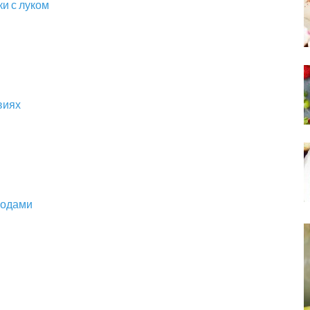
и с луком
виях
годами