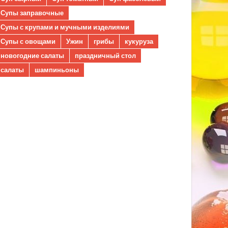
Супы заправочные
Супы с крупами и мучными изделиями
Супы с овощами
Ужин
грибы
кукуруза
новогодние салаты
праздничный стол
салаты
шампиньоны