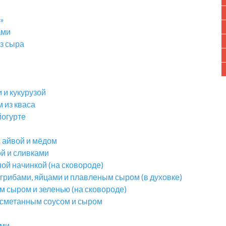
»
ами
з сыра
 и кукурузой
 из кваса
огурте
с айвой и мёдом
ой и сливками
ой начинкой (на сковороде)
 грибами, яйцами и плавленым сыром (в духовке)
м сыром и зеленью (на сковороде)
-сметанным соусом и сыром
ами