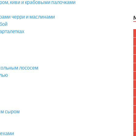
ром, киви и крабовыми палочками
»
рами черри и маслинами
ыбой
тарталетках
сольным лососем
елью
ым сыром
рехами