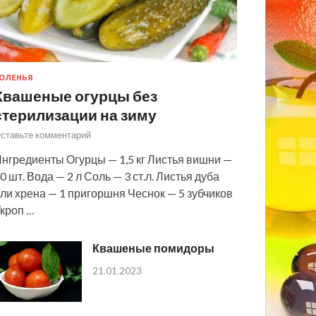
ОЛЕНЬЯ
Квашеные огурцы без
стерилизации на зиму
ставьте комментарий
нгредиенты Огурцы — 1,5 кг Листья вишни —
0 шт. Вода — 2 л Соль — 3 ст.л. Листья дуба
ли хрена — 1 пригоршня Чеснок — 5 зубчиков
кроп …
Квашеные помидоры
21.01.2023