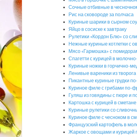
Сочные отбивные в чесночно
Рис на сковороде за полчаса
Куриные шарики в сырном соу
Яйцо в сосиске к завтраку
Рулетики «Кордон Блю» со сл
Нежные куриные котлетки с 
Мясо «Гармошка» с помидорам
Спагетти с курицей в молочн
Куриные ножки в горчично-ме
Ленивые вареники из творога 
Пикантные куриные грудки по
Куриное филе с грибами по-ф
Гуляш из говядины с пюре и 
Картошка с курицей в сметане
Куриные рулетики со сливочн
Куриное филе с чесноком в с
Французский картофель в мол
Жаркое с овощами и курицей