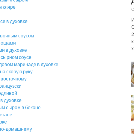
м кляре
О
И
се в духовке
С
2
ивочным соусом
к
овощами
х
и в духовке
о-сырном соусе
довом маринаде в духовке
на скорую руку
-восточному
ранцузски
подливой
 в духовке
ым сыром в беконе
метане
оке
 по-домашнему