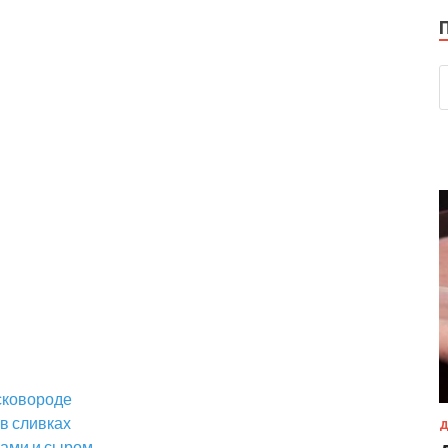
сковороде
в сливках
Д
нами и сыром