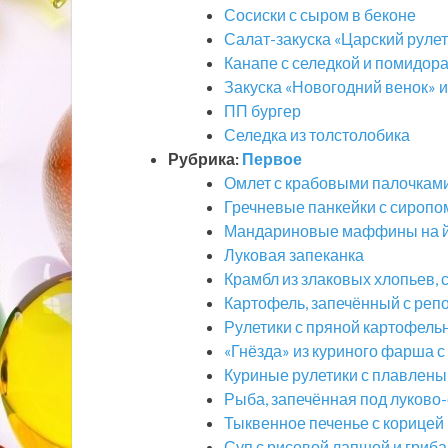
Сосиски с сыром в беконе
Салат-закуска «Царский рулет
Канапе с селедкой и помидор
Закуска «Новогодний венок» и
ПП бургер
Селедка из толстолобика
Рубрика:
Первое
Омлет с крабовыми палочками
Гречневые панкейки с сиропом
Мандариновые маффины на й
Луковая запеканка
Крамбл из злаковых хлопьев, 
Картофель, запечённый с реп
Рулетики с пряной картофельн
«Гнёзда» из куриного фарша с
Куриные рулетики с плавлены
Рыба, запечённая под луково
Тыквенное печенье с корицей
Суп с рисовой лапшой и гриб