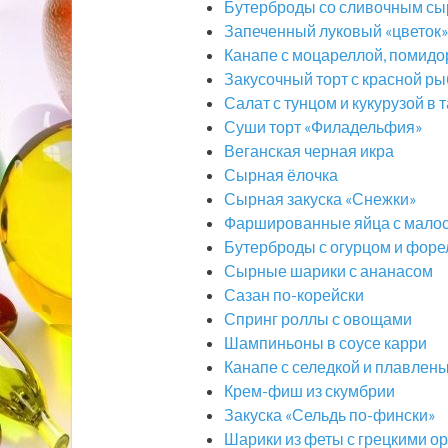
Бутерброды со сливочным сы
Запеченный луковый «цветок
Канапе с моцареллой, помидо
Закусочный торт с красной р
Салат с тунцом и кукурузой в 
Суши торт «Филадельфия»
Веганская черная икра
Сырная ёлочка
Сырная закуска «Снежки»
Фаршированные яйца с мало
Бутерброды с огурцом и фор
Сырные шарики с ананасом
Сазан по-корейски
Спринг роллы с овощами
Шампиньоны в соусе карри
Канапе с селедкой и плавлен
Крем-фиш из скумбрии
Закуска «Сельдь по-фински»
Шарики из феты с грецкими о