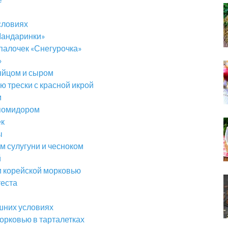
словиях
Мандаринки»
 палочек «Снегурочка»
»
 яйцом и сыром
 трески с красной икрой
и
 помидором
ек
ы
 сулугуни и чесноком
й
и корейской морковью
теста
шних условиях
морковью в тарталетках