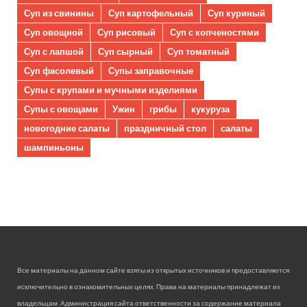
Суп из свинины
Суп картофельный
Суп куриный
Суп овощной
Суп рисовый
Суп с копченостями
Суп с лапшой
Суп сырный
Суп томатный
Суп фасолевый
Супы заправочные
Супы с крупами и мучными изделиями
Супы с овощами
Ужин
грибы
кукуруза
новогодние салаты
праздничный стол
салаты
шампиньоны
Все материалы на данном сайте взяты из открытых источников и предоставляются
исключительно в ознакомительных целях. Права на материалы принадлежат их
владельцам. Администрация сайта ответственности за содержание материала