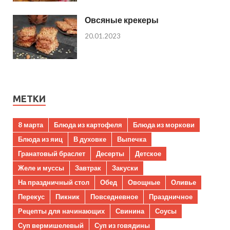
Овсяные крекеры
20.01.2023
МЕТКИ
8 марта
Блюда из картофеля
Блюда из моркови
Блюда из яиц
В духовке
Выпечка
Гранатовый браслет
Десерты
Детское
Желе и муссы
Завтрак
Закуски
На праздничный стол
Обед
Овощные
Оливье
Перекус
Пикник
Повседневное
Праздничное
Рецепты для начинающих
Свинина
Соусы
Суп вермишелевый
Суп из говядины