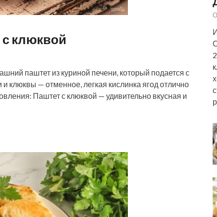
О
И
 с клюквой
С
2
к
ашний паштет из куриной печени, который подается с
х
и клюквы — отменное, легкая кислинка ягод отлично
с
овления: Паштет с клюквой — удивительно вкусная и
р