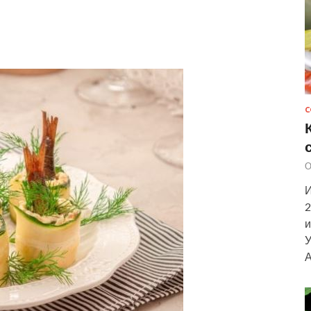
С
О
И
2
и
У
А