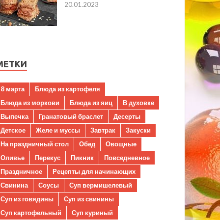
20.01.2023
МЕТКИ
8 марта
Блюда из картофеля
Блюда из моркови
Блюда из яиц
В духовке
Выпечка
Гранатовый браслет
Десерты
Детское
Желе и муссы
Завтрак
Закуски
На праздничный стол
Обед
Овощные
Оливье
Перекус
Пикник
Повседневное
Праздничное
Рецепты для начинающих
Свинина
Соусы
Суп вермишелевый
Суп из говядины
Суп из свинины
Суп картофельный
Суп куриный