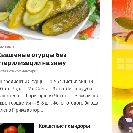
ОЛЕНЬЯ
Квашеные огурцы без
стерилизации на зиму
ставьте комментарий
нгредиенты Огурцы — 1,5 кг Листья вишни —
0 шт. Вода — 2 л Соль — 3 ст.л. Листья дуба
ли хрена — 1 пригоршня Чеснок — 5 зубчиков
кроп соцветия — 5-6 шт. Фото готового блюда
лена Прика автор…
Квашеные помидоры