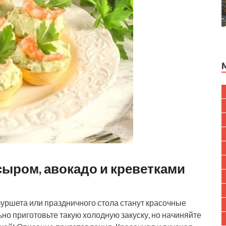
сыром, авокадо и креветками
уршета или праздничного стола станут красочные
ьно приготовьте такую холодную закуску, но начиняйте