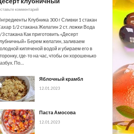
Десерт клубничный
ставьте комментарий
нгредиенты Клубника 300 г Сливки 1 стакан
ахар 1/2 стакана Желатин 2 ст. ложки Вода
/3 стакана Как приготовить «Десерт
лубничный» Берем желатин, заливаем
олодной кипяченой водой и убираем его в
торонку, где-то на час, чтобы он хорошенько
азбух. По…
Яблочный крамбл
12.01.2023
Паста Амосова
12.01.2023