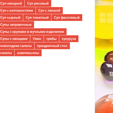
Суп овощной
Суп рисовый
Суп с копченостями
Суп с лапшой
Суп сырный
Суп томатный
Суп фасолевый
Супы заправочные
Супы с крупами и мучными изделиями
Супы с овощами
Ужин
грибы
кукуруза
новогодние салаты
праздничный стол
салаты
шампиньоны