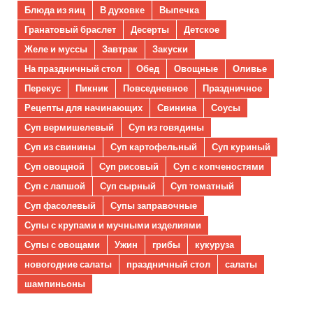
Блюда из яиц
В духовке
Выпечка
Гранатовый браслет
Десерты
Детское
Желе и муссы
Завтрак
Закуски
На праздничный стол
Обед
Овощные
Оливье
Перекус
Пикник
Повседневное
Праздничное
Рецепты для начинающих
Свинина
Соусы
Суп вермишелевый
Суп из говядины
Суп из свинины
Суп картофельный
Суп куриный
Суп овощной
Суп рисовый
Суп с копченостями
Суп с лапшой
Суп сырный
Суп томатный
Суп фасолевый
Супы заправочные
Супы с крупами и мучными изделиями
Супы с овощами
Ужин
грибы
кукуруза
новогодние салаты
праздничный стол
салаты
шампиньоны