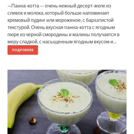
—Панна-котта — очень нежный десерт-желе из
сливок и молока, который больше напоминает
кремовый пудинг или мороженое, с бархатистой
текстурой. Очень вкусная панна-котта с ягодным
пюре из черной смородины и малины получается в
меру сладкой, с насыщенным ягодным вкусом и…
ПОДРОБНЕЕ