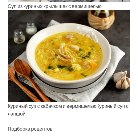
Суп из куриных крылышек с вермишелью
Куриный суп с кабачком и вермишельюКуриный суп с
лапшой
Подборка рецептов