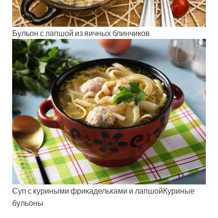
Бульон с лапшой из яичных блинчиков
Суп с куриными фрикадельками и лапшойКуриные
бульоны