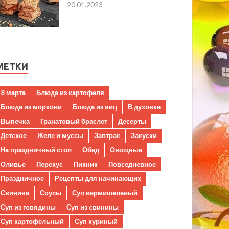
20.01.2023
МЕТКИ
8 марта
Блюда из картофеля
Блюда из моркови
Блюда из яиц
В духовке
Выпечка
Гранатовый браслет
Десерты
Детское
Желе и муссы
Завтрак
Закуски
На праздничный стол
Обед
Овощные
Оливье
Перекус
Пикник
Повседневное
Праздничное
Рецепты для начинающих
Свинина
Соусы
Суп вермишелевый
Суп из говядины
Суп из свинины
Суп картофельный
Суп куриный