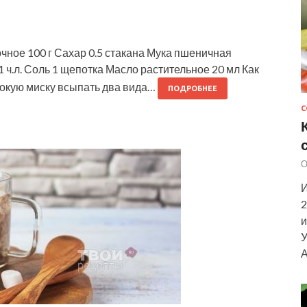
чное 100 г Сахар 0.5 стакана Мука пшеничная
 ч.л. Соль 1 щепотка Масло растительное 20 мл Как
бокую миску всыпать два вида…
ПОДРОБНЕЕ
С
О
И
2
и
У
А