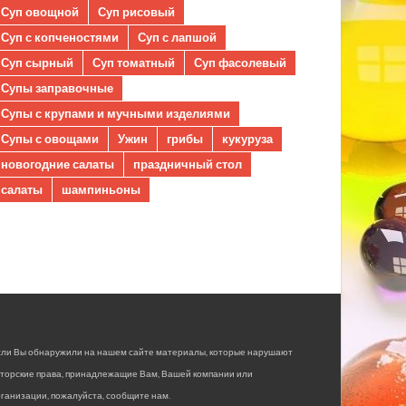
Суп овощной
Суп рисовый
Суп с копченостями
Суп с лапшой
Суп сырный
Суп томатный
Суп фасолевый
Супы заправочные
Супы с крупами и мучными изделиями
Супы с овощами
Ужин
грибы
кукуруза
новогодние салаты
праздничный стол
салаты
шампиньоны
сли Вы обнаружили на нашем сайте материалы, которые нарушают
вторские права, принадлежащие Вам, Вашей компании или
ганизации, пожалуйста, сообщите нам.