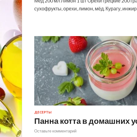
Мед 200 мл Лимон 1 шт Орехи грецкие 200 г
сухофрукты, орехи, лимон, мёд. Курагу, инж
ДЕСЕРТЫ
Панна котта в домашних 
Оставьте комментарий