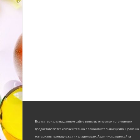
Все материалы на данном сайте взяты из открытых источников и
предоставляются исключительно в ознакомительных целях. Права на
материалы принадлежат их владельцам. Администрация сайта