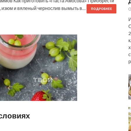
раммов Как приготовить «Паста Амосова» Приобрести
ир, изюм и вяленый чернослив вымыть в…
О
ПОДРОБНЕЕ
И
С
2
к
х
с
р
условиях