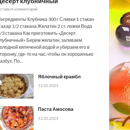
Десерт клубничный
ставьте комментарий
нгредиенты Клубника 300 г Сливки 1 стакан
ахар 1/2 стакана Желатин 2 ст. ложки Вода
/3 стакана Как приготовить «Десерт
лубничный» Берем желатин, заливаем
олодной кипяченой водой и убираем его в
торонку, где-то на час, чтобы он хорошенько
азбух. По…
Яблочный крамбл
12.01.2023
Паста Амосова
12.01.2023