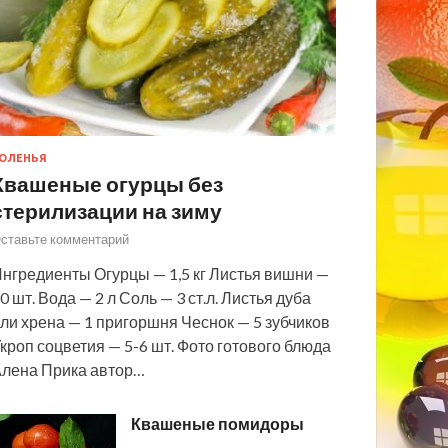
ОЛЕНЬЯ
Квашеные огурцы без
стерилизации на зиму
ставьте комментарий
нгредиенты Огурцы — 1,5 кг Листья вишни —
0 шт. Вода — 2 л Соль — 3 ст.л. Листья дуба
ли хрена — 1 пригоршня Чеснок — 5 зубчиков
кроп соцветия — 5-6 шт. Фото готового блюда
лена Прика автор…
Квашеные помидоры