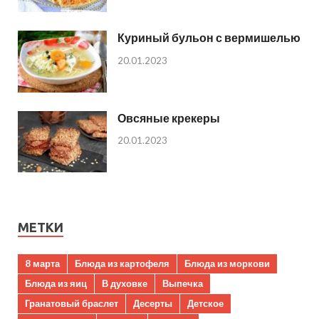
Куриный бульон с вермишелью
20.01.2023
Овсяные крекеры
20.01.2023
МЕТКИ
8 марта
Блюда из картофеля
Блюда из моркови
Блюда из яиц
В духовке
Выпечка
Гранатовый браслет
Десерты
Детское