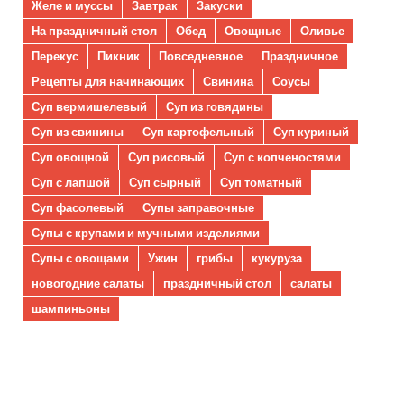
Желе и муссы
Завтрак
Закуски
На праздничный стол
Обед
Овощные
Оливье
Перекус
Пикник
Повседневное
Праздничное
Рецепты для начинающих
Свинина
Соусы
Суп вермишелевый
Суп из говядины
Суп из свинины
Суп картофельный
Суп куриный
Суп овощной
Суп рисовый
Суп с копченостями
Суп с лапшой
Суп сырный
Суп томатный
Суп фасолевый
Супы заправочные
Супы с крупами и мучными изделиями
Супы с овощами
Ужин
грибы
кукуруза
новогодние салаты
праздничный стол
салаты
шампиньоны