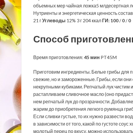
объемных мер чайная ложка5 млдесертная л
Нутриенты и энергетическая ценность соста
21 г
Углеводы
12% 3 г 204 ккал
ГИ:
100
/
0
/
0
Способ приготовлен
Время приготовления:
45 мин
PT45M
Приготовим ингредиенты. Белые грибы для п
свежие, но и замороженные. Грибы, если они
некрупными кубиками. Репчатый лук чистим 
растапливаем сливочное масло (оно придаст
нем репчатый лук до прозрачности. Добавля
жарим до приобретения легкого румянца гри
Если сливки густые, то их нужно развести в
в зависимости от того, какой по густоте соус
молотый перец по вкусу, можно использовать 