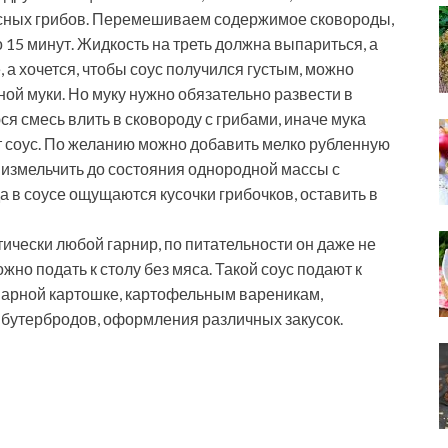
сных грибов. Перемешиваем содержимое сковороды,
 15 минут. Жидкость на треть должна выпариться, а
е, а хочется, чтобы соус получился густым, можно
ой муки. Но муку нужно обязательно развести в
я смесь влить в сковороду с грибами, иначе мука
т соус. По желанию можно добавить мелко рубленную
о измельчить до состояния однородной массы с
а в соусе ощущаются кусочки грибочков, оставить в
тически любой гарнир, по питательности он даже не
но подать к столу без мяса. Такой соус подают к
варной картошке, картофельным вареникам,
, бутербродов, оформления различных закусок.