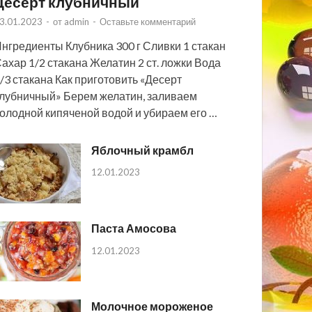
Десерт клубничный
3.01.2023
-
от
admin
-
Оставьте комментарий
нгредиенты Клубника 300 г Сливки 1 стакан
ахар 1/2 стакана Желатин 2 ст. ложки Вода
/3 стакана Как приготовить «Десерт
лубничный» Берем желатин, заливаем
олодной кипяченой водой и убираем его …
Яблочный крамбл
12.01.2023
Паста Амосова
12.01.2023
Молочное мороженое