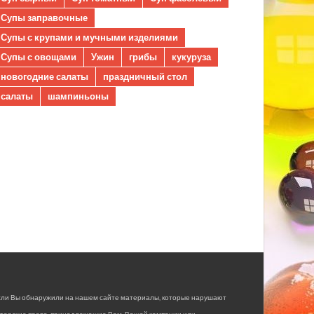
Супы заправочные
Супы с крупами и мучными изделиями
Супы с овощами
Ужин
грибы
кукуруза
новогодние салаты
праздничный стол
салаты
шампиньоны
сли Вы обнаружили на нашем сайте материалы, которые нарушают