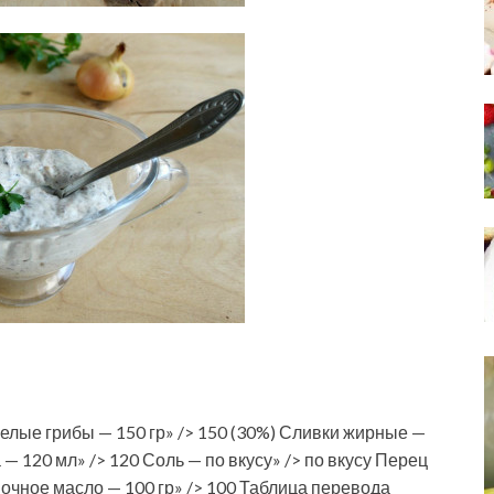
Белые грибы — 150 гр» /> 150 (30%) Сливки жирные —
а — 120 мл» /> 120 Соль — по вкусу» /> по вкусу Перец
вочное масло — 100 гр» /> 100 Таблица перевода