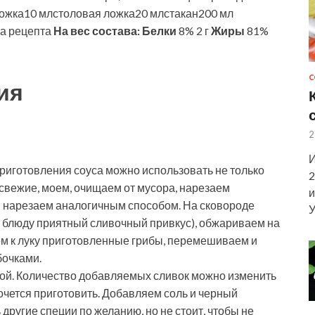
ожка10 млстоловая ложка20 млстакан200 мл
ва рецепта
На вес состава:
Белки
8% 2 г
Жиры
81%
С
ия
2
И
риготовления соуса можно использовать не только
2
 свежие, моем, очищаем от мусора, нарезаем
и
и нарезаем аналогичным способом. На сковороде
У
 блюду приятный сливочный привкус), обжариваем на
ем к луку приготовленные грибы, перемешиваем и
бочками.
одой. Количество добавляемых сливок можно изменить
 хочется приготовить. Добавляем соль и черный
другие специи по желанию, но не стоит, чтобы не