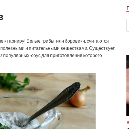
в
е к гарниру! Белые грибы, или боровики, считаются
ы полезными и питательными веществами. Существует
из популярных-соус,для приготовления которого
Д