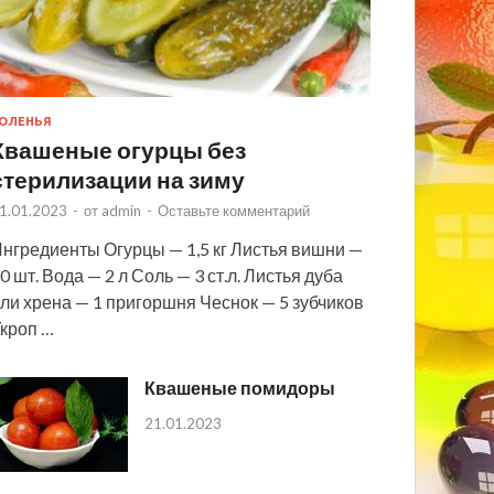
ОЛЕНЬЯ
Квашеные огурцы без
стерилизации на зиму
1.01.2023
-
от
admin
-
Оставьте комментарий
нгредиенты Огурцы — 1,5 кг Листья вишни —
0 шт. Вода — 2 л Соль — 3 ст.л. Листья дуба
ли хрена — 1 пригоршня Чеснок — 5 зубчиков
кроп …
Квашеные помидоры
21.01.2023