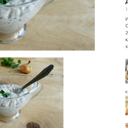
1
И
С
2
к
х