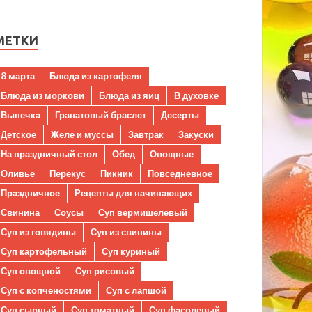
МЕТКИ
8 марта
Блюда из картофеля
Блюда из моркови
Блюда из яиц
В духовке
Выпечка
Гранатовый браслет
Десерты
Детское
Желе и муссы
Завтрак
Закуски
На праздничный стол
Обед
Овощные
Оливье
Перекус
Пикник
Повседневное
Праздничное
Рецепты для начинающих
Свинина
Соусы
Суп вермишелевый
Суп из говядины
Суп из свинины
Суп картофельный
Суп куриный
Суп овощной
Суп рисовый
Суп с копченостями
Суп с лапшой
Суп сырный
Суп томатный
Суп фасолевый