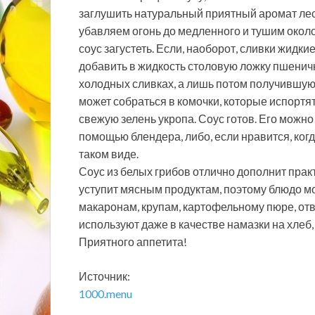
заглушить натуральный приятный аромат ле
убавляем огонь до медленного и тушим около
соус загустеть. Если, наоборот, сливки жидки
добавить в жидкость столовую ложку пшеничн
холодных сливках, а лишь потом получившуюс
может собраться в комочки, которые испортя
свежую зелень укропа. Соус готов. Его можн
помощью блендера, либо, если нравится, когд
таком виде.
Соус из белых грибов отлично дополнит прак
уступит мясным продуктам, поэтому блюдо мож
макаронам, крупам, картофельному пюре, от
используют даже в качестве намазки на хлеб
Приятного аппетита!
Источник:
1000.menu