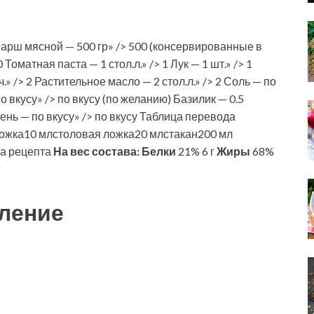
Фарш мясной — 500 гр» /> 500 (консервированные в
оматная паста — 1 стол.л.» /> 1 Лук — 1 шт.» /> 1
» /> 2 Растительное масло — 2 стол.л.» /> 2 Соль — по
 вкусу» /> по вкусу (по желанию) Базилик — 0.5
елень — по вкусу» /> по вкусу Таблица перевода
ожка10 млстоловая ложка20 млстакан200 мл
ва рецепта
На вес состава:
Белки
21% 6 г
Жиры
68%
ление