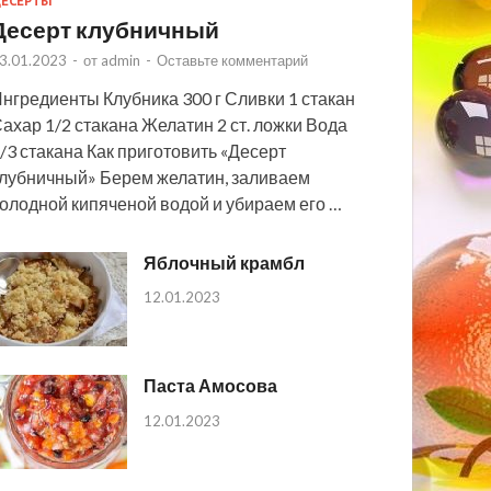
ЕСЕРТЫ
Десерт клубничный
3.01.2023
-
от
admin
-
Оставьте комментарий
нгредиенты Клубника 300 г Сливки 1 стакан
ахар 1/2 стакана Желатин 2 ст. ложки Вода
/3 стакана Как приготовить «Десерт
лубничный» Берем желатин, заливаем
олодной кипяченой водой и убираем его …
Яблочный крамбл
12.01.2023
Паста Амосова
12.01.2023