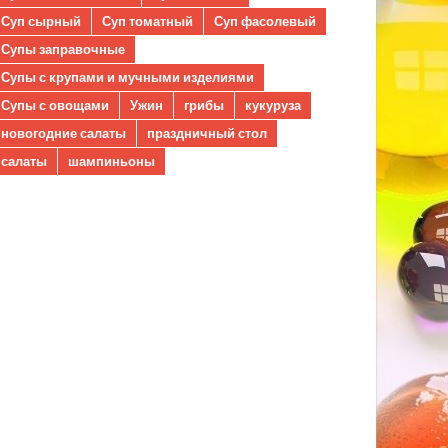
Суп сырный
Суп томатный
Суп фасолевый
Супы заправочные
Супы с крупами и мучными изделиями
Супы с овощами
Ужин
грибы
кукуруза
новогодние салаты
праздничный стол
салаты
шампиньоны