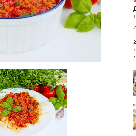
Д
1
И
С
2
к
х