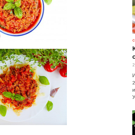
С
2
И
2
и
У