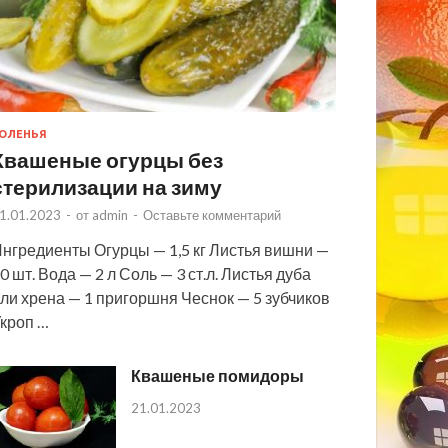
ОЛЕНЬЯ
Квашеные огурцы без
стерилизации на зиму
1.01.2023
-
от
admin
-
Оставьте комментарий
нгредиенты Огурцы — 1,5 кг Листья вишни —
0 шт. Вода — 2 л Соль — 3 ст.л. Листья дуба
ли хрена — 1 пригоршня Чеснок — 5 зубчиков
кроп …
Квашеные помидоры
21.01.2023