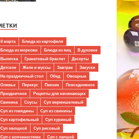
МЕТКИ
8 марта
Блюда из картофеля
Блюда из моркови
Блюда из яиц
В духовке
Выпечка
Гранатовый браслет
Десерты
Детское
Желе и муссы
Завтрак
Закуски
На праздничный стол
Обед
Овощные
Оливье
Перекус
Пикник
Повседневное
Праздничное
Рецепты для начинающих
Свинина
Соусы
Суп вермишелевый
Суп из говядины
Суп из свинины
Суп картофельный
Суп куриный
Суп овощной
Суп рисовый
Суп с копченостями
Суп с лапшой