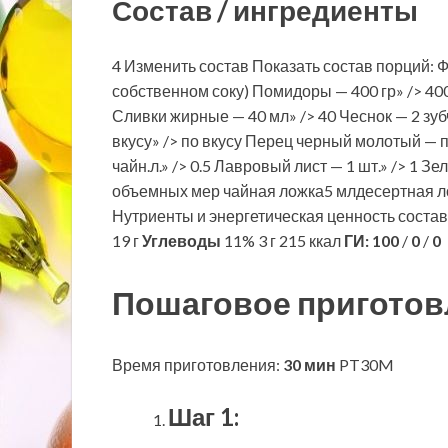
Состав / ингредиенты
4 Изменить состав Показать состав порций: 
собственном соку) Помидоры — 400 гр» /> 400 Т
Сливки жирные — 40 мл» /> 40 Чеснок — 2 зубч.
вкусу» /> по вкусу Перец черный молотый — по
чайн.л.» /> 0.5 Лавровый лист — 1 шт.» /> 1 З
объемных мер чайная ложка5 млдесертная л
Нутриенты и энергетическая ценность соста
19 г
Углеводы
11% 3 г 215 ккал
ГИ:
100
/
0
/
0
Пошаговое приготов
Время приготовления:
30 мин
PT30M
Шаг 1: