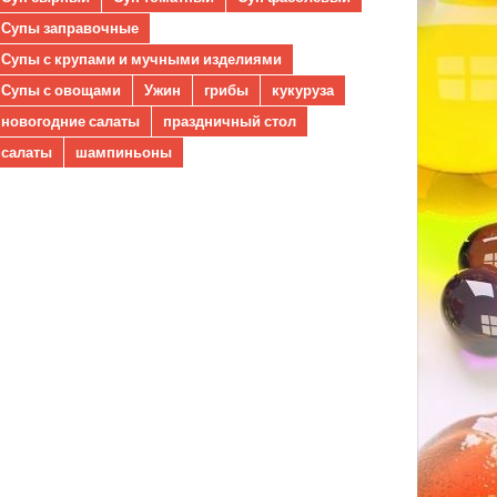
Супы заправочные
Супы с крупами и мучными изделиями
Супы с овощами
Ужин
грибы
кукуруза
новогодние салаты
праздничный стол
салаты
шампиньоны