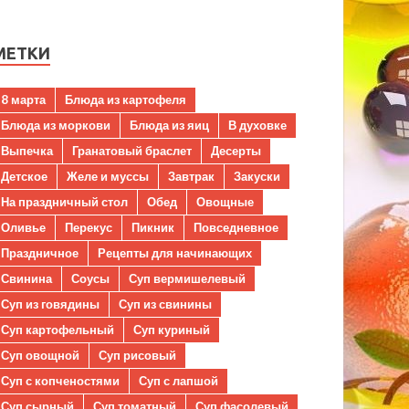
МЕТКИ
8 марта
Блюда из картофеля
Блюда из моркови
Блюда из яиц
В духовке
Выпечка
Гранатовый браслет
Десерты
Детское
Желе и муссы
Завтрак
Закуски
На праздничный стол
Обед
Овощные
Оливье
Перекус
Пикник
Повседневное
Праздничное
Рецепты для начинающих
Свинина
Соусы
Суп вермишелевый
Суп из говядины
Суп из свинины
Суп картофельный
Суп куриный
Суп овощной
Суп рисовый
Суп с копченостями
Суп с лапшой
Суп сырный
Суп томатный
Суп фасолевый