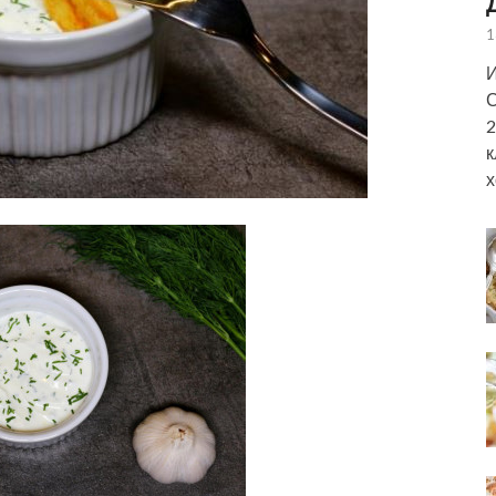
1
И
С
2
к
х