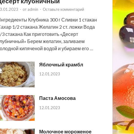
Десерт клубничный
3.01.2023
-
от
admin
-
Оставьте комментарий
нгредиенты Клубника 300 г Сливки 1 стакан
ахар 1/2 стакана Желатин 2 ст. ложки Вода
/3 стакана Как приготовить «Десерт
лубничный» Берем желатин, заливаем
олодной кипяченой водой и убираем его …
Яблочный крамбл
12.01.2023
Паста Амосова
12.01.2023
Молочное мороженое