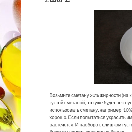
Возьмите сметану 20% жирности (на к
густой сметаной, это уже будет не соу
использовать сметану, например, 10% 
хорошо. Если попытаться украсить им
растечется. И наоборот, слишком густо
будет выглядеть красиво на блюде.