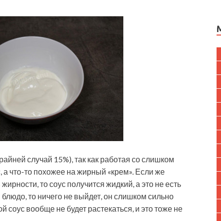
райней случай 15%), так как работая со слишком
с, а что-то похожее на жирный «крем». Если же
жирности, то соус получится жидкий, а это не есть
 блюдо, то ничего не выйдет, он слишком сильно
й соус вообще не будет растекаться, и это тоже не