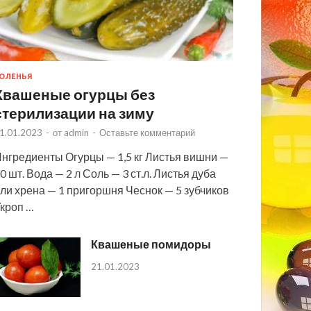
ОЛЕНЬЯ
Квашеные огурцы без
стерилизации на зиму
1.01.2023
-
от
admin
-
Оставьте комментарий
нгредиенты Огурцы — 1,5 кг Листья вишни —
0 шт. Вода — 2 л Соль — 3 ст.л. Листья дуба
ли хрена — 1 пригоршня Чеснок — 5 зубчиков
кроп …
Квашеные помидоры
21.01.2023