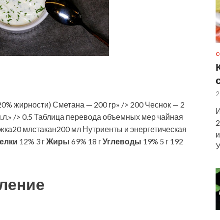
С
2
20% жирности) Сметана — 200 гр» /> 200 Чеснок — 2
И
айн.л.» /> 0.5 Таблица перевода объемных мер чайная
2
жка20 млстакан200 мл Нутриенты и энергетическая
и
елки
12% 3 г
Жиры
69% 18 г
Углеводы
19% 5 г 192
У
ление