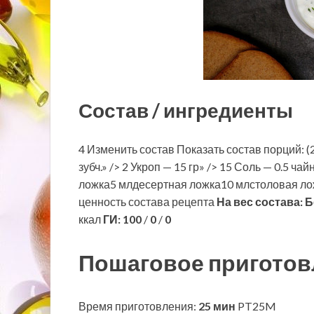
Состав / ингредиенты
4 Изменить состав Показать состав порций: (
зубч.» /> 2 Укроп — 15 гр» /> 15 Соль — 0.5 ч
ложка5 млдесертная ложка10 млстоловая ло
ценность состава рецепта
На вес состава:
Б
ккал
ГИ:
100
/
0
/
0
Пошаговое приготов
Время приготовления:
25 мин
PT25M