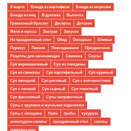
8 марта
Блюда из картофеля
Блюда из моркови
Блюда из яиц
В духовке
Выпечка
Гранатовый браслет
Десерты
Детское
Желе и муссы
Завтрак
Закуски
На праздничный стол
Обед
Овощные
Оливье
Перекус
Пикник
Повседневное
Праздничное
Рецепты для начинающих
Свинина
Соусы
Суп вермишелевый
Суп из говядины
Суп из свинины
Суп картофельный
Суп куриный
Суп овощной
Суп рисовый
Суп с копченостями
Суп с лапшой
Суп сырный
Суп томатный
Суп фасолевый
Супы заправочные
Супы с крупами и мучными изделиями
Супы с овощами
Ужин
грибы
кукуруза
новогодние салаты
праздничный стол
салаты
шампиньоны