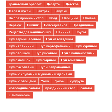
Гранатовый браслет
Десерты
Детское
Желе и муссы
Завтрак
Закуски
На праздничный стол
Обед
Овощные
Оливье
Перекус
Пикник
Повседневное
Праздничное
Рецепты для начинающих
Свинина
Соусы
Суп вермишелевый
Суп из говядины
Суп из свинины
Суп картофельный
Суп куриный
Суп овощной
Суп рисовый
Суп с копченостями
Суп с лапшой
Суп сырный
Суп томатный
Суп фасолевый
Супы заправочные
Супы с крупами и мучными изделиями
Супы с овощами
Ужин
грибы
кукуруза
новогодние салаты
праздничный стол
салаты
шампиньоны