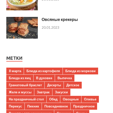
Овсяные крекеры
20.01.2023
МЕТКИ
8 марта
Блюда из картофеля
Блюда из моркови
Блюда из яиц
В духовке
Выпечка
Гранатовый браслет
Десерты
Детское
Желе и муссы
Завтрак
Закуски
На праздничный стол
Обед
Овощные
Оливье
Перекус
Пикник
Повседневное
Праздничное