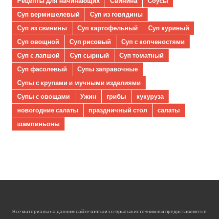
Рецепты для начинающих
Свинина
Соусы
Суп вермишелевый
Суп из говядины
Суп из свинины
Суп картофельный
Суп куриный
Суп овощной
Суп рисовый
Суп с копченостями
Суп с лапшой
Суп сырный
Суп томатный
Суп фасолевый
Супы заправочные
Супы с крупами и мучными изделиями
Супы с овощами
Ужин
грибы
кукуруза
новогодние салаты
праздничный стол
салаты
шампиньоны
Все материалы на данном сайте взяты из открытых источников и предоставляются