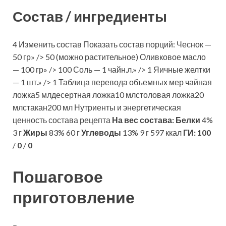
Состав / ингредиенты
4 Изменить состав Показать состав порций: Чеснок —
50 гр» /> 50 (можно растительное) Оливковое масло
— 100 гр» /> 100 Соль — 1 чайн.л.» /> 1 Яичные желтки
— 1 шт.» /> 1 Таблица перевода объемных мер чайная
ложка5 млдесертная ложка10 млстоловая ложка20
млстакан200 мл Нутриенты и энергетическая
ценность состава рецепта
На вес состава:
Белки
4%
3 г
Жиры
83% 60 г
Углеводы
13% 9 г 597 ккал
ГИ:
100
/
0
/
0
Пошаговое
приготовление