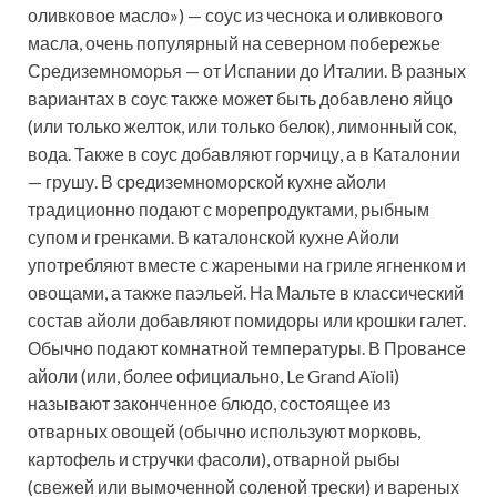
оливковое масло») — соус из чеснока и оливкового
масла, очень популярный на северном побережье
Средиземноморья — от Испании до Италии. В разных
вариантах в соус также может быть добавлено яйцо
(или только желток, или только белок), лимонный сок,
вода. Также в соус добавляют горчицу, а в Каталонии
— грушу. В средиземноморской кухне айоли
традиционно подают с морепродуктами, рыбным
супом и гренками. В каталонской кухне Айоли
употребляют вместе с жареными на гриле ягненком и
овощами, а также паэльей. На Мальте в классический
состав айоли добавляют помидоры или крошки галет.
Обычно подают комнатной температуры. В Провансе
айоли (или, более официально, Le Grand Aïoli)
называют законченное блюдо, состоящее из
отварных овощей (обычно используют морковь,
картофель и стручки фасоли), отварной рыбы
(свежей или вымоченной соленой трески) и вареных