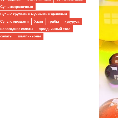
Супы заправочные
Супы с крупами и мучными изделиями
Супы с овощами
Ужин
грибы
кукуруза
новогодние салаты
праздничный стол
салаты
шампиньоны