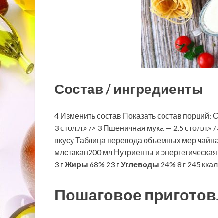
Состав / ингредиенты
4 Изменить состав Показать состав порций: 
3 стол.л.» /> 3 Пшеничная мука — 2.5 стол.л.» 
вкусу Таблица перевода объемных мер чайн
млстакан200 мл Нутриенты и энергетическая
3 г
Жиры
68% 23 г
Углеводы
24% 8 г 245 кка
Пошаговое приготов