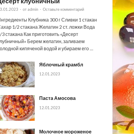
Десерт клубничный
3.01.2023
-
от
admin
-
Оставьте комментарий
нгредиенты Клубника 300 г Сливки 1 стакан
ахар 1/2 стакана Желатин 2 ст. ложки Вода
/3 стакана Как приготовить «Десерт
лубничный» Берем желатин, заливаем
олодной кипяченой водой и убираем его …
Яблочный крамбл
12.01.2023
Паста Амосова
12.01.2023
Молочное мороженое