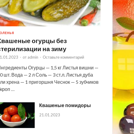
ОЛЕНЬЯ
Квашеные огурцы без
стерилизации на зиму
1.01.2023
-
от
admin
-
Оставьте комментарий
нгредиенты Огурцы — 1,5 кг Листья вишни —
0 шт. Вода — 2 л Соль — 3 ст.л. Листья дуба
ли хрена — 1 пригоршня Чеснок — 5 зубчиков
кроп …
Квашеные помидоры
21.01.2023