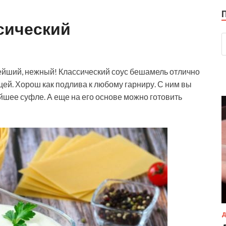
сический
нейший, нежный! Классический соус бешамель отлично
щей. Хорош как подлива к любому гарниру. С ним вы
шее суфле. А еще на его основе можно готовить
Д