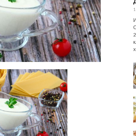
1
И
С
2
к
х