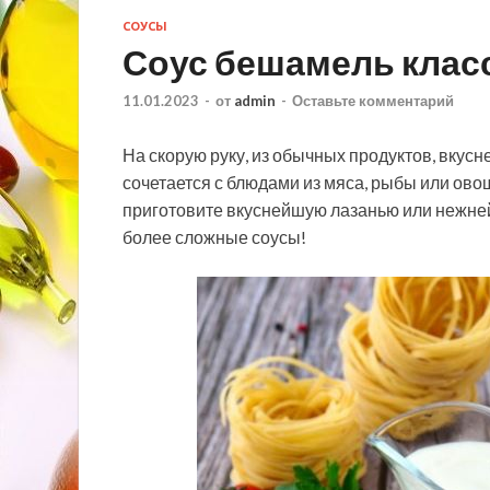
СОУСЫ
Соус бешамель клас
11.01.2023
-
от
admin
-
Оставьте комментарий
На скорую руку, из обычных продуктов, вкус
сочетается с блюдами из мяса, рыбы или ово
приготовите вкуснейшую лазанью или нежней
более сложные соусы!