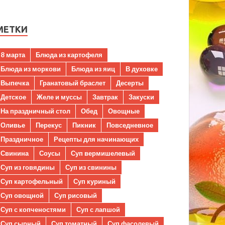
МЕТКИ
8 марта
Блюда из картофеля
Блюда из моркови
Блюда из яиц
В духовке
Выпечка
Гранатовый браслет
Десерты
Детское
Желе и муссы
Завтрак
Закуски
На праздничный стол
Обед
Овощные
Оливье
Перекус
Пикник
Повседневное
Праздничное
Рецепты для начинающих
Свинина
Соусы
Суп вермишелевый
Суп из говядины
Суп из свинины
Суп картофельный
Суп куриный
Суп овощной
Суп рисовый
Суп с копченостями
Суп с лапшой
Суп сырный
Суп томатный
Суп фасолевый