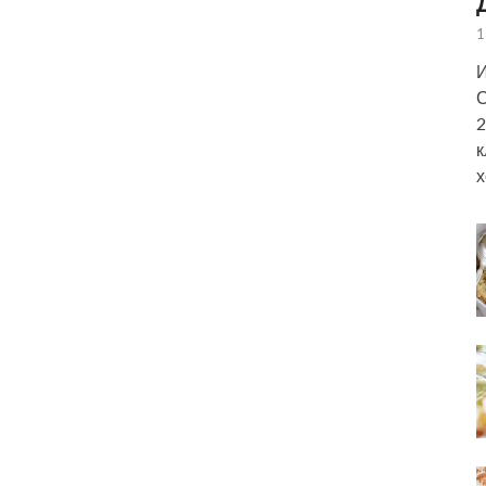
1
И
С
2
к
х