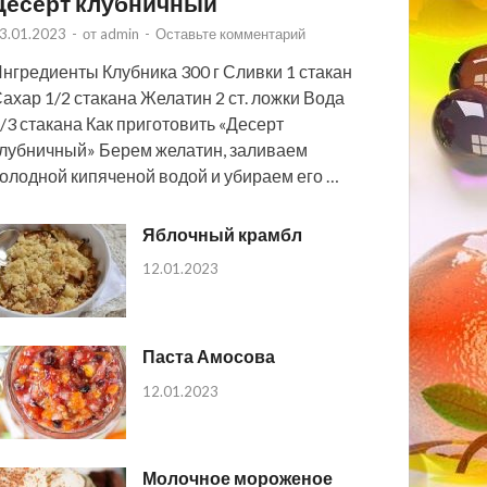
Десерт клубничный
3.01.2023
-
от
admin
-
Оставьте комментарий
нгредиенты Клубника 300 г Сливки 1 стакан
ахар 1/2 стакана Желатин 2 ст. ложки Вода
/3 стакана Как приготовить «Десерт
лубничный» Берем желатин, заливаем
олодной кипяченой водой и убираем его …
Яблочный крамбл
12.01.2023
Паста Амосова
12.01.2023
Молочное мороженое