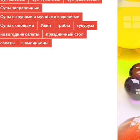
Супы заправочные
Супы с крупами и мучными изделиями
Супы с овощами
Ужин
грибы
кукуруза
новогодние салаты
праздничный стол
салаты
шампиньоны