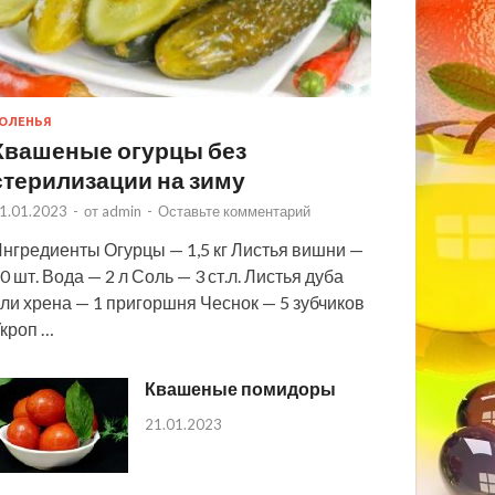
ОЛЕНЬЯ
Квашеные огурцы без
стерилизации на зиму
1.01.2023
-
от
admin
-
Оставьте комментарий
нгредиенты Огурцы — 1,5 кг Листья вишни —
0 шт. Вода — 2 л Соль — 3 ст.л. Листья дуба
ли хрена — 1 пригоршня Чеснок — 5 зубчиков
кроп …
Квашеные помидоры
21.01.2023