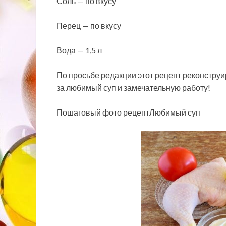
Соль — по вкусу
Перец — по вкусу
Вода — 1,5 л
По просьбе редакции этот рецепт реконструи
за любимый суп и замечательную работу!
Пошаговый фото рецептЛюбимый суп