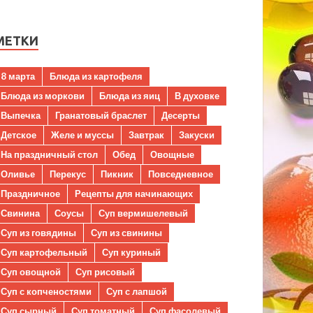
МЕТКИ
8 марта
Блюда из картофеля
Блюда из моркови
Блюда из яиц
В духовке
Выпечка
Гранатовый браслет
Десерты
Детское
Желе и муссы
Завтрак
Закуски
На праздничный стол
Обед
Овощные
Оливье
Перекус
Пикник
Повседневное
Праздничное
Рецепты для начинающих
Свинина
Соусы
Суп вермишелевый
Суп из говядины
Суп из свинины
Суп картофельный
Суп куриный
Суп овощной
Суп рисовый
Суп с копченостями
Суп с лапшой
Суп сырный
Суп томатный
Суп фасолевый