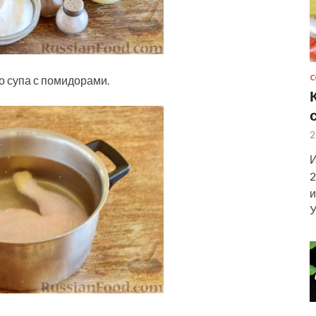
о супа с помидорами.
С
2
И
2
и
У