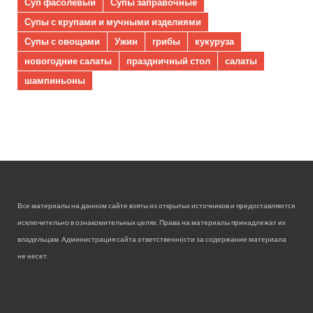
Суп фасолевый
Супы заправочные
Супы с крупами и мучными изделиями
Супы с овощами
Ужин
грибы
кукуруза
новогодние салаты
праздничный стол
салаты
шампиньоны
Все материалы на данном сайте взяты из открытых источников и предоставляются
исключительно в ознакомительных целях. Права на материалы принадлежат их
владельцам. Администрация сайта ответственности за содержание материала
не несет.