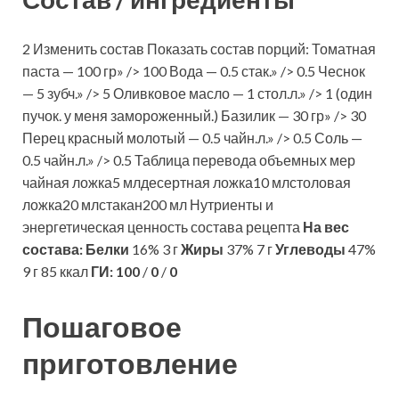
2 Изменить состав Показать состав порций: Томатная
паста — 100 гр» /> 100 Вода — 0.5 стак.» /> 0.5 Чеснок
— 5 зубч.» /> 5 Оливковое масло — 1 стол.л.» /> 1 (один
пучок. у меня замороженный.) Базилик — 30 гр» /> 30
Перец красный молотый — 0.5 чайн.л.» /> 0.5 Соль —
0.5 чайн.л.» /> 0.5 Таблица перевода объемных мер
чайная ложка5 млдесертная ложка10 млстоловая
ложка20 млстакан200 мл Нутриенты и
энергетическая ценность состава рецепта
На вес
состава:
Белки
16% 3 г
Жиры
37% 7 г
Углеводы
47%
9 г 85 ккал
ГИ:
100
/
0
/
0
Пошаговое
приготовление