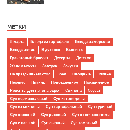
МЕТКИ
8 марта
Блюда из картофеля
Блюда из моркови
Блюда из яиц
В духовке
Выпечка
Гранатовый браслет
Десерты
Детское
Желе и муссы
Завтрак
Закуски
На праздничный стол
Обед
Овощные
Оливье
Перекус
Пикник
Повседневное
Праздничное
Рецепты для начинающих
Свинина
Соусы
Суп вермишелевый
Суп из говядины
Суп из свинины
Суп картофельный
Суп куриный
Суп овощной
Суп рисовый
Суп с копченостями
Суп с лапшой
Суп сырный
Суп томатный