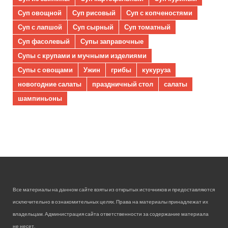
Суп овощной
Суп рисовый
Суп с копченостями
Суп с лапшой
Суп сырный
Суп томатный
Суп фасолевый
Супы заправочные
Супы с крупами и мучными изделиями
Супы с овощами
Ужин
грибы
кукуруза
новогодние салаты
праздничный стол
салаты
шампиньоны
Все материалы на данном сайте взяты из открытых источников и предоставляются
исключительно в ознакомительных целях. Права на материалы принадлежат их
владельцам. Администрация сайта ответственности за содержание материала
не несет.