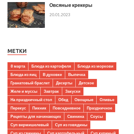
Овсяные крекеры
20.01.2023
МЕТКИ
8 марта
Блюда из картофеля
Блюда из моркови
Блюда из яиц
В духовке
Выпечка
Гранатовый браслет
Десерты
Детское
Желе и муссы
Завтрак
Закуски
На праздничный стол
Обед
Овощные
Оливье
Перекус
Пикник
Повседневное
Праздничное
Рецепты для начинающих
Свинина
Соусы
Суп вермишелевый
Суп из говядины
Суп из свинины
Суп картофельный
Суп куриный