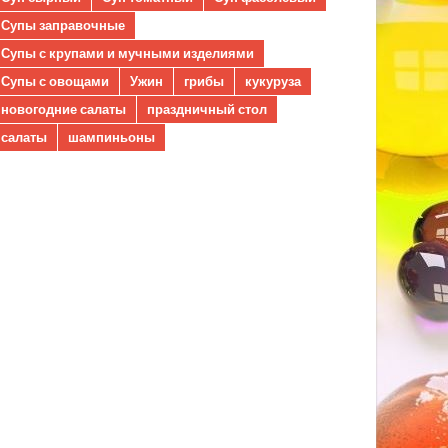
Супы заправочные
Супы с крупами и мучными изделиями
Супы с овощами
Ужин
грибы
кукуруза
новогодние салаты
праздничный стол
салаты
шампиньоны