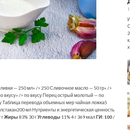
1
И
С
2
к
х
ливки — 250 мл» /> 250 Сливочное масло — 50 гр» />
по вкусу» /> по вкусу Перец острый молотый — по
кусу Таблица перевода объемных мер чайная ложка5
лстакан200 мл Нутриенты и энергетическая ценность
 г
Жиры
83% 30 г
Углеводы
11% 4 г 369 ккал
ГИ:
100
/