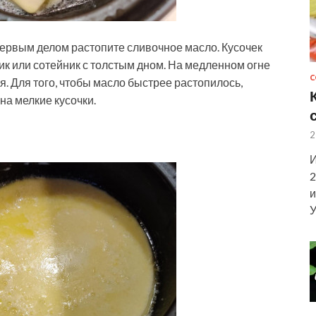
Первым делом растопите сливочное масло. Кусочек
к или сотейник с толстым дном. На медленном огне
С
я. Для того, чтобы масло быстрее растопилось,
на мелкие кусочки.
2
И
2
и
У