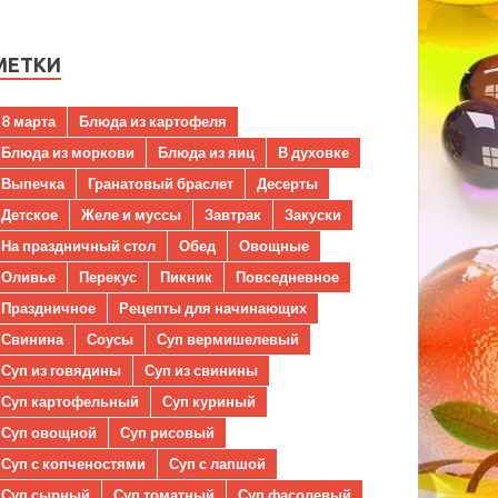
МЕТКИ
8 марта
Блюда из картофеля
Блюда из моркови
Блюда из яиц
В духовке
Выпечка
Гранатовый браслет
Десерты
Детское
Желе и муссы
Завтрак
Закуски
На праздничный стол
Обед
Овощные
Оливье
Перекус
Пикник
Повседневное
Праздничное
Рецепты для начинающих
Свинина
Соусы
Суп вермишелевый
Суп из говядины
Суп из свинины
Суп картофельный
Суп куриный
Суп овощной
Суп рисовый
Суп с копченостями
Суп с лапшой
Суп сырный
Суп томатный
Суп фасолевый