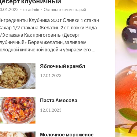
Десерт клубничный
3.01.2023
-
от
admin
-
Оставьте комментарий
нгредиенты Клубника 300 г Сливки 1 стакан
ахар 1/2 стакана Желатин 2 ст. ложки Вода
/3 стакана Как приготовить «Десерт
лубничный» Берем желатин, заливаем
олодной кипяченой водой и убираем его …
Яблочный крамбл
12.01.2023
Паста Амосова
12.01.2023
Молочное мороженое