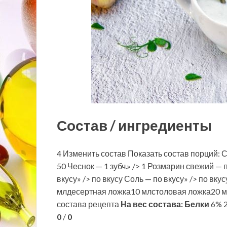
Состав / ингредиенты
4 Изменить состав Показать состав порций: С
50 Чеснок — 1 зубч.» /> 1 Розмарин свежий — 
вкусу» /> по вкусу Соль — по вкусу» /> по в
млдесертная ложка10 млстоловая ложка20 м
состава рецепта
На вес состава:
Белки
6% 2
0
/
0