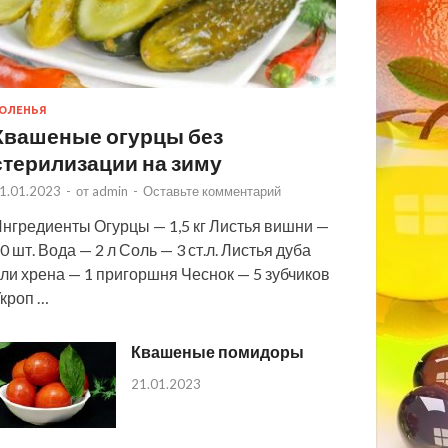
ОЛЕНЬЯ
Квашеные огурцы без
стерилизации на зиму
1.01.2023
-
от
admin
-
Оставьте комментарий
нгредиенты Огурцы — 1,5 кг Листья вишни —
0 шт. Вода — 2 л Соль — 3 ст.л. Листья дуба
ли хрена — 1 пригоршня Чеснок — 5 зубчиков
кроп …
Квашеные помидоры
21.01.2023