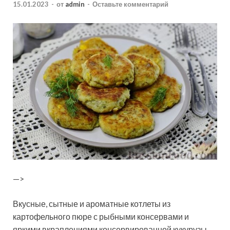
15.01.2023
-
от
admin
-
Оставьте комментарий
—>
Вкусные, сытные и ароматные котлеты из
картофельного пюре с рыбными консервами и
яркими вкраплениями консервированной кукурузы.