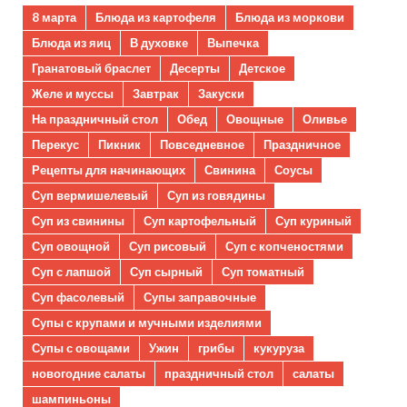
8 марта
Блюда из картофеля
Блюда из моркови
Блюда из яиц
В духовке
Выпечка
Гранатовый браслет
Десерты
Детское
Желе и муссы
Завтрак
Закуски
На праздничный стол
Обед
Овощные
Оливье
Перекус
Пикник
Повседневное
Праздничное
Рецепты для начинающих
Свинина
Соусы
Суп вермишелевый
Суп из говядины
Суп из свинины
Суп картофельный
Суп куриный
Суп овощной
Суп рисовый
Суп с копченостями
Суп с лапшой
Суп сырный
Суп томатный
Суп фасолевый
Супы заправочные
Супы с крупами и мучными изделиями
Супы с овощами
Ужин
грибы
кукуруза
новогодние салаты
праздничный стол
салаты
шампиньоны