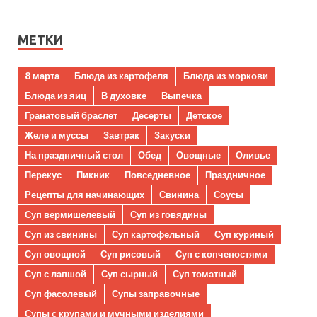
МЕТКИ
8 марта
Блюда из картофеля
Блюда из моркови
Блюда из яиц
В духовке
Выпечка
Гранатовый браслет
Десерты
Детское
Желе и муссы
Завтрак
Закуски
На праздничный стол
Обед
Овощные
Оливье
Перекус
Пикник
Повседневное
Праздничное
Рецепты для начинающих
Свинина
Соусы
Суп вермишелевый
Суп из говядины
Суп из свинины
Суп картофельный
Суп куриный
Суп овощной
Суп рисовый
Суп с копченостями
Суп с лапшой
Суп сырный
Суп томатный
Суп фасолевый
Супы заправочные
Супы с крупами и мучными изделиями