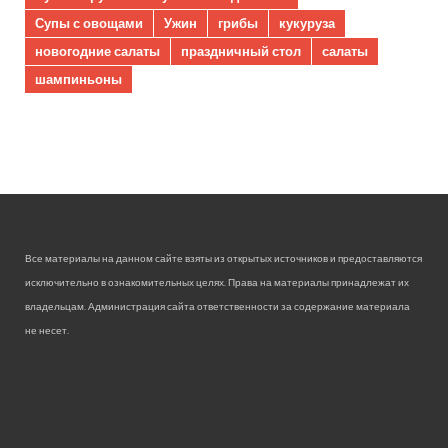
Супы с овощами
Ужин
грибы
кукуруза
новогодние салаты
праздничный стол
салаты
шампиньоны
Все материалы на данном сайте взяты из открытых источников и предоставляются
исключительно в ознакомительных целях. Права на материалы принадлежат их
владельцам. Администрация сайта ответственности за содержание материала
не несет.