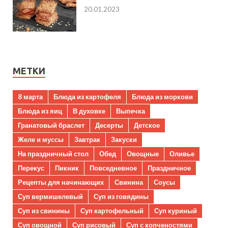
20.01.2023
МЕТКИ
8 марта
Блюда из картофеля
Блюда из моркови
Блюда из яиц
В духовке
Выпечка
Гранатовый браслет
Десерты
Детское
Желе и муссы
Завтрак
Закуски
На праздничный стол
Обед
Овощные
Оливье
Перекус
Пикник
Повседневное
Праздничное
Рецепты для начинающих
Свинина
Соусы
Суп вермишелевый
Суп из говядины
Суп из свинины
Суп картофельный
Суп куриный
Суп овощной
Суп рисовый
Суп с копченостями