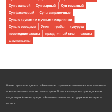
Суп с лапшой
Суп сырный
Суп томатный
Суп фасолевый
Супы заправочные
Супы с крупами и мучными изделиями
Супы с овощами
Ужин
грибы
кукуруза
новогодние салаты
праздничный стол
салаты
шампиньоны
Все материалы на данном сайте взяты из открытых источников и предоставляются
исключительно в ознакомительных целях. Права на материалы принадлежат их
владельцам. Администрация сайта ответственности за содержание материала
не несет.