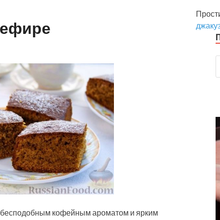
Прост
кефире
джакуз
я бесподобным кофейным ароматом и ярким