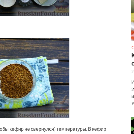
С
2
И
2
и
У
тобы кефир не свернулся) температуры. В кефир