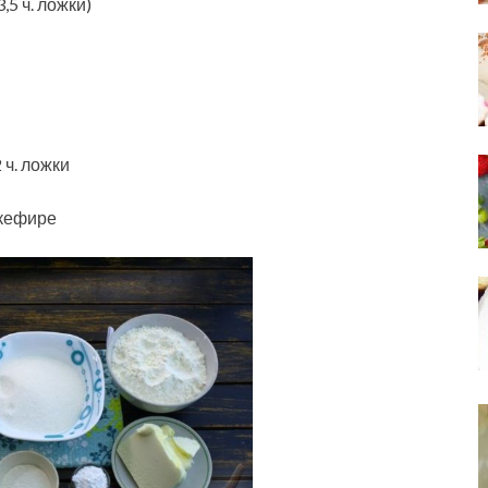
,5 ч. ложки)
 ч. ложки
 кефире