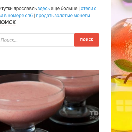
итутки ярославль
здесь
еще больше |
отели с
и в номере спб
|
продать золотые монеты
ПОИСК