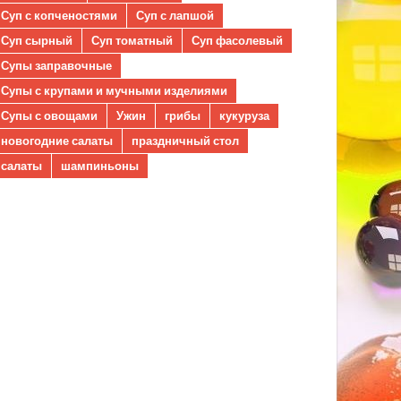
Суп с копченостями
Суп с лапшой
Суп сырный
Суп томатный
Суп фасолевый
Супы заправочные
Супы с крупами и мучными изделиями
Супы с овощами
Ужин
грибы
кукуруза
новогодние салаты
праздничный стол
салаты
шампиньоны