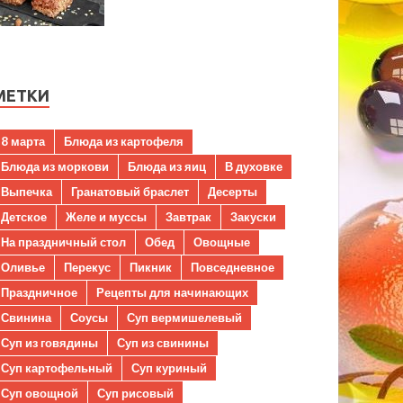
МЕТКИ
8 марта
Блюда из картофеля
Блюда из моркови
Блюда из яиц
В духовке
Выпечка
Гранатовый браслет
Десерты
Детское
Желе и муссы
Завтрак
Закуски
На праздничный стол
Обед
Овощные
Оливье
Перекус
Пикник
Повседневное
Праздничное
Рецепты для начинающих
Свинина
Соусы
Суп вермишелевый
Суп из говядины
Суп из свинины
Суп картофельный
Суп куриный
Суп овощной
Суп рисовый