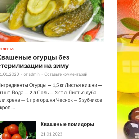
ОЛЕНЬЯ
Квашеные огурцы без
стерилизации на зиму
1.01.2023
-
от
admin
-
Оставьте комментарий
нгредиенты Огурцы — 1,5 кг Листья вишни —
0 шт. Вода — 2 л Соль — 3 ст.л. Листья дуба
ли хрена — 1 пригоршня Чеснок — 5 зубчиков
кроп …
Квашеные помидоры
21.01.2023