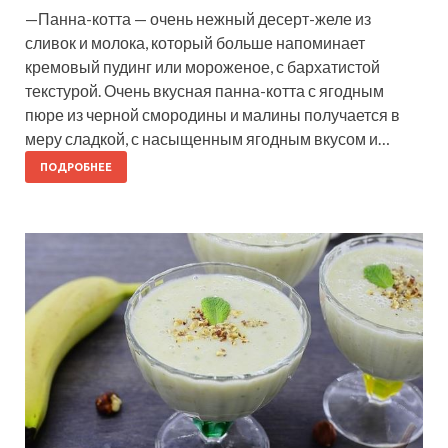
—Панна-котта — очень нежный десерт-желе из
сливок и молока, который больше напоминает
кремовый пудинг или мороженое, с бархатистой
текстурой. Очень вкусная панна-котта с ягодным
пюре из черной смородины и малины получается в
меру сладкой, с насыщенным ягодным вкусом и…
ПОДРОБНЕЕ