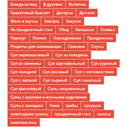
Блюда из яиц
В духовке
Выпечка
Гранатовый браслет
Десерты
Детское
Желе и муссы
Завтрак
Закуски
На праздничный стол
Обед
Овощные
Оливье
Перекус
Пикник
Повседневное
Праздничное
Рецепты для начинающих
Свинина
Соусы
Суп вермишелевый
Суп из говядины
Суп из свинины
Суп картофельный
Суп куриный
Суп овощной
Суп рисовый
Суп с копченостями
Суп с лапшой
Суп сырный
Суп томатный
Суп фасолевый
Супы заправочные
Супы с крупами и мучными изделиями
Супы с овощами
Ужин
грибы
кукуруза
новогодние салаты
праздничный стол
салаты
шампиньоны