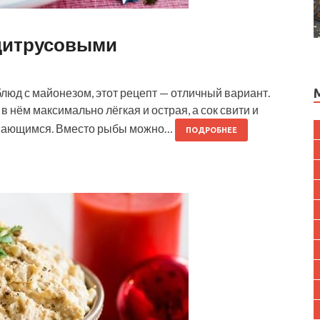
 цитрусовыми
 блюд с майонезом, этот рецепт — отличный вариант.
 нём максимально лёгкая и острая, а сок свити и
инающимся. Вместо рыбы можно…
ПОДРОБНЕЕ