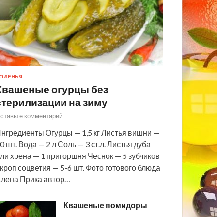
ОЛЕНЬЯ
Квашеные огурцы без
стерилизации на зиму
ставьте комментарий
нгредиенты Огурцы — 1,5 кг Листья вишни —
0 шт. Вода — 2 л Соль — 3 ст.л. Листья дуба
ли хрена — 1 пригоршня Чеснок — 5 зубчиков
кроп соцветия — 5-6 шт. Фото готового блюда
лена Прика автор…
Квашеные помидоры