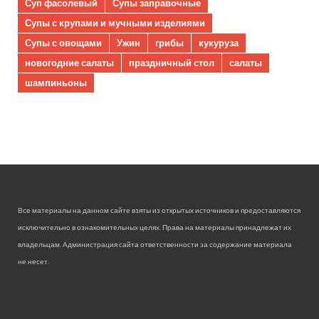
Суп фасолевый
Супы заправочные
Супы с крупами и мучными изделиями
Супы с овощами
Ужин
грибы
кукуруза
новогодние салаты
праздничный стол
салаты
шампиньоны
Все материалы на данном сайте взяты из открытых источников и предоставляются
исключительно в ознакомительных целях. Права на материалы принадлежат их
владельцам. Администрация сайта ответственности за содержание материала
не несет.