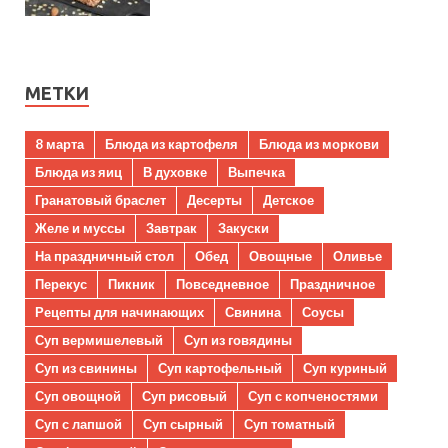
МЕТКИ
8 марта
Блюда из картофеля
Блюда из моркови
Блюда из яиц
В духовке
Выпечка
Гранатовый браслет
Десерты
Детское
Желе и муссы
Завтрак
Закуски
На праздничный стол
Обед
Овощные
Оливье
Перекус
Пикник
Повседневное
Праздничное
Рецепты для начинающих
Свинина
Соусы
Суп вермишелевый
Суп из говядины
Суп из свинины
Суп картофельный
Суп куриный
Суп овощной
Суп рисовый
Суп с копченостями
Суп с лапшой
Суп сырный
Суп томатный