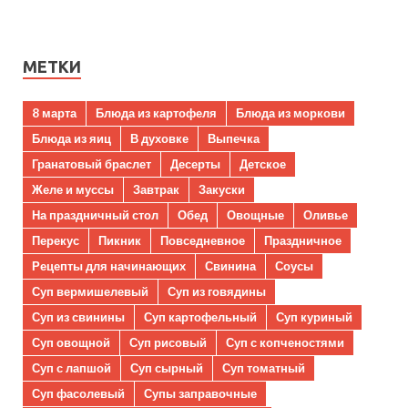
МЕТКИ
8 марта
Блюда из картофеля
Блюда из моркови
Блюда из яиц
В духовке
Выпечка
Гранатовый браслет
Десерты
Детское
Желе и муссы
Завтрак
Закуски
На праздничный стол
Обед
Овощные
Оливье
Перекус
Пикник
Повседневное
Праздничное
Рецепты для начинающих
Свинина
Соусы
Суп вермишелевый
Суп из говядины
Суп из свинины
Суп картофельный
Суп куриный
Суп овощной
Суп рисовый
Суп с копченостями
Суп с лапшой
Суп сырный
Суп томатный
Суп фасолевый
Супы заправочные