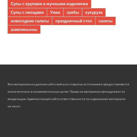
Супы с крупами и мучными изделиями
Супы с овощами
Ужин
грибы
кукуруза
новогодние салаты
праздничный стол
салаты
шампиньоны
Все материалы на данном сайте взяты из открытых источников и предоставляются
исключительно в ознакомительных целях. Права на материалы принадлежат их
владельцам. Администрация сайта ответственности за содержание материала
не несет.