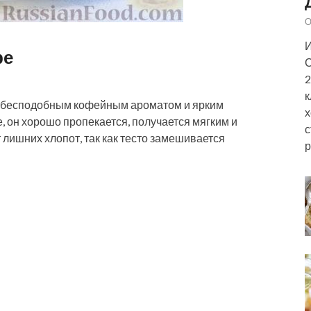
О
И
ре
С
2
к
я бесподобным кофейным ароматом и ярким
х
, он хорошо пропекается, получается мягким и
с
лишних хлопот, так как тесто замешивается
р