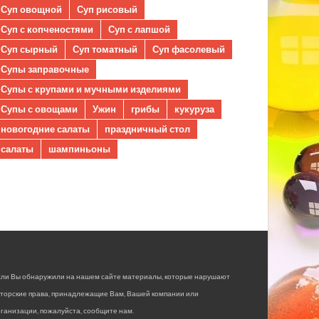
Суп овощной
Суп рисовый
Суп с копченостями
Суп с лапшой
Суп сырный
Суп томатный
Суп фасолевый
Супы заправочные
Супы с крупами и мучными изделиями
Супы с овощами
Ужин
грибы
кукуруза
новогодние салаты
праздничный стол
салаты
шампиньоны
сли Вы обнаружили на нашем сайте материалы, которые нарушают
вторские права, принадлежащие Вам, Вашей компании или
ганизации, пожалуйста, сообщите нам.