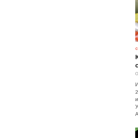
С
О
И
2
и
У
А