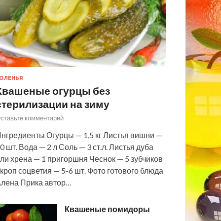
ОЛЕНЬЯ
Квашеные огурцы без
стерилизации на зиму
ставьте комментарий
нгредиенты Огурцы — 1,5 кг Листья вишни —
0 шт. Вода — 2 л Соль — 3 ст.л. Листья дуба
ли хрена — 1 пригоршня Чеснок — 5 зубчиков
кроп соцветия — 5-6 шт. Фото готового блюда
лена Прика автор…
Квашеные помидоры