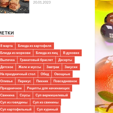
20.01.2023
МЕТКИ
8 марта
Блюда из картофеля
Блюда из моркови
Блюда из яиц
В духовке
Выпечка
Гранатовый браслет
Десерты
Детское
Желе и муссы
Завтрак
Закуски
На праздничный стол
Обед
Овощные
Оливье
Перекус
Пикник
Повседневное
Праздничное
Рецепты для начинающих
Свинина
Соусы
Суп вермишелевый
Суп из говядины
Суп из свинины
Суп картофельный
Суп куриный