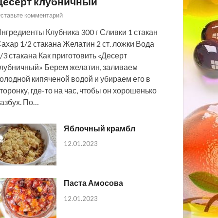
Десерт клубничный
ставьте комментарий
нгредиенты Клубника 300 г Сливки 1 стакан
ахар 1/2 стакана Желатин 2 ст. ложки Вода
/3 стакана Как приготовить «Десерт
лубничный» Берем желатин, заливаем
олодной кипяченой водой и убираем его в
торонку, где-то на час, чтобы он хорошенько
азбух. По…
Яблочный крамбл
12.01.2023
Паста Амосова
12.01.2023