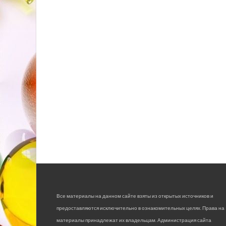
Все материалы на данном сайте взяты из открытых источников и
предоставляются исключительно в ознакомительных целях. Права на
материалы принадлежат их владельцам. Администрация сайта