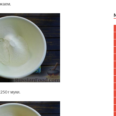
ужаем.
250 г муки.