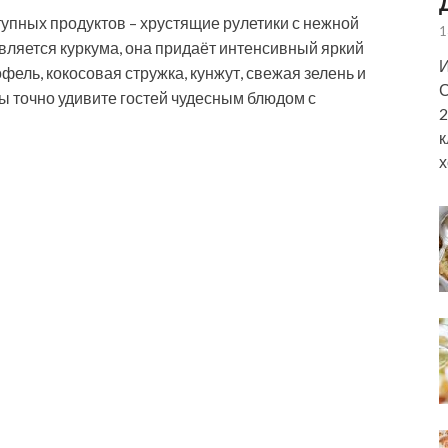
упных продуктов – хрустящие рулетики с нежной
1
вляется куркума, она придаёт интенсивный яркий
И
фель, кокосовая стружка, кунжут, свежая зелень и
С
вы точно удивите гостей чудесным блюдом с
2
к
х