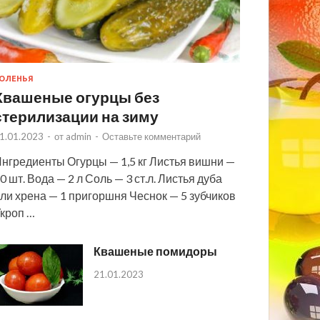
ОЛЕНЬЯ
Квашеные огурцы без
стерилизации на зиму
1.01.2023
-
от
admin
-
Оставьте комментарий
нгредиенты Огурцы — 1,5 кг Листья вишни —
0 шт. Вода — 2 л Соль — 3 ст.л. Листья дуба
ли хрена — 1 пригоршня Чеснок — 5 зубчиков
кроп …
Квашеные помидоры
21.01.2023