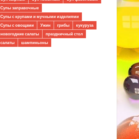
Супы заправочные
Супы с крупами и мучными изделиями
Супы с овощами
Ужин
грибы
кукуруза
новогодние салаты
праздничный стол
салаты
шампиньоны