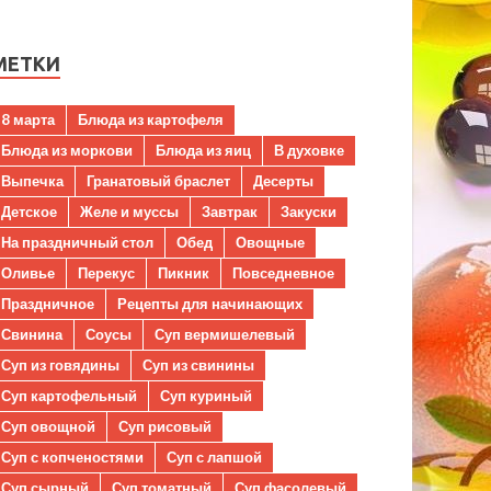
МЕТКИ
8 марта
Блюда из картофеля
Блюда из моркови
Блюда из яиц
В духовке
Выпечка
Гранатовый браслет
Десерты
Детское
Желе и муссы
Завтрак
Закуски
На праздничный стол
Обед
Овощные
Оливье
Перекус
Пикник
Повседневное
Праздничное
Рецепты для начинающих
Свинина
Соусы
Суп вермишелевый
Суп из говядины
Суп из свинины
Суп картофельный
Суп куриный
Суп овощной
Суп рисовый
Суп с копченостями
Суп с лапшой
Суп сырный
Суп томатный
Суп фасолевый