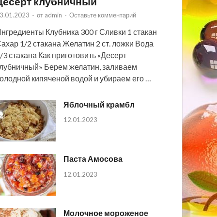
Десерт клубничный
3.01.2023
-
от
admin
-
Оставьте комментарий
нгредиенты Клубника 300 г Сливки 1 стакан
ахар 1/2 стакана Желатин 2 ст. ложки Вода
/3 стакана Как приготовить «Десерт
лубничный» Берем желатин, заливаем
олодной кипяченой водой и убираем его …
Яблочный крамбл
12.01.2023
Паста Амосова
12.01.2023
Молочное мороженое