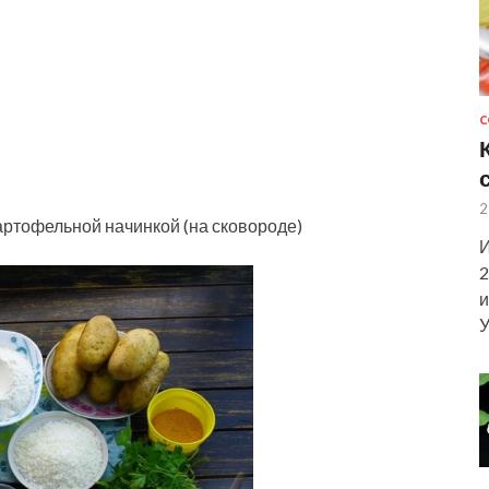
С
2
ртофельной начинкой (на сковороде)
И
2
и
У