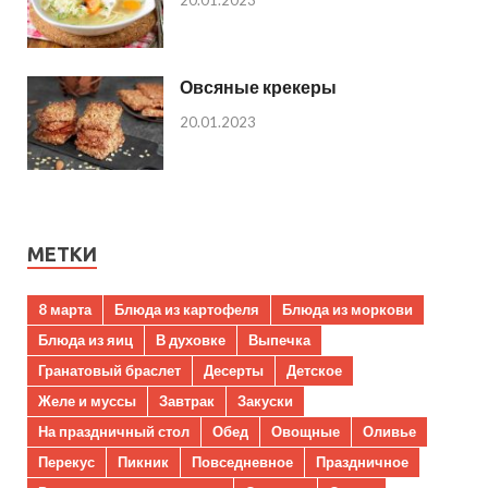
Овсяные крекеры
20.01.2023
МЕТКИ
8 марта
Блюда из картофеля
Блюда из моркови
Блюда из яиц
В духовке
Выпечка
Гранатовый браслет
Десерты
Детское
Желе и муссы
Завтрак
Закуски
На праздничный стол
Обед
Овощные
Оливье
Перекус
Пикник
Повседневное
Праздничное