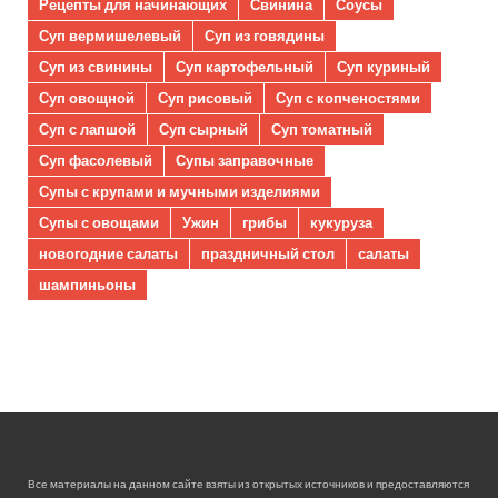
Рецепты для начинающих
Свинина
Соусы
Суп вермишелевый
Суп из говядины
Суп из свинины
Суп картофельный
Суп куриный
Суп овощной
Суп рисовый
Суп с копченостями
Суп с лапшой
Суп сырный
Суп томатный
Суп фасолевый
Супы заправочные
Супы с крупами и мучными изделиями
Супы с овощами
Ужин
грибы
кукуруза
новогодние салаты
праздничный стол
салаты
шампиньоны
Все материалы на данном сайте взяты из открытых источников и предоставляются