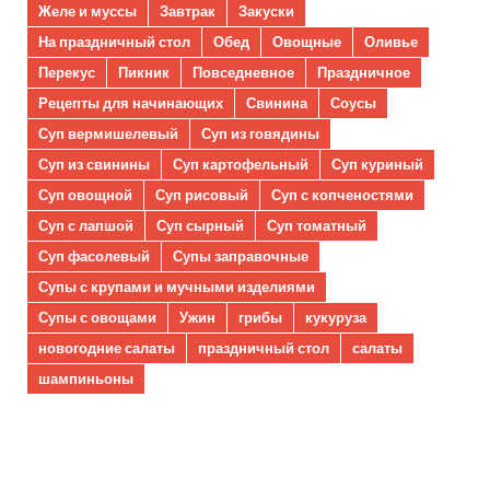
Желе и муссы
Завтрак
Закуски
На праздничный стол
Обед
Овощные
Оливье
Перекус
Пикник
Повседневное
Праздничное
Рецепты для начинающих
Свинина
Соусы
Суп вермишелевый
Суп из говядины
Суп из свинины
Суп картофельный
Суп куриный
Суп овощной
Суп рисовый
Суп с копченостями
Суп с лапшой
Суп сырный
Суп томатный
Суп фасолевый
Супы заправочные
Супы с крупами и мучными изделиями
Супы с овощами
Ужин
грибы
кукуруза
новогодние салаты
праздничный стол
салаты
шампиньоны