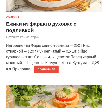
СОЛЕНЬЯ
Ежики из фарша в духовке с
подливкой
Оставьте комментарий
Ингредиенты Фарш свино-говяжий — 350 г Рис
отварной — 120 г Лук репчатый — 0,5 шт. Яйцо
куриное — 1 шт. Соль — 4-5 щепоток Перец черный
молотый — 1 щепотка Кетчуп — 4 ст.л. Куркума — 0,25
ч.л. Приправа…
ПОДРОБНЕЕ