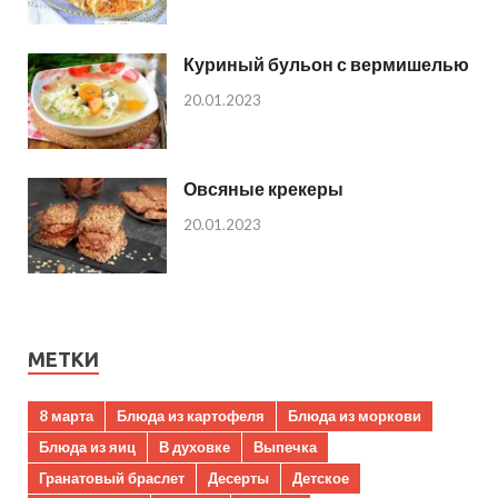
Куриный бульон с вермишелью
20.01.2023
Овсяные крекеры
20.01.2023
МЕТКИ
8 марта
Блюда из картофеля
Блюда из моркови
Блюда из яиц
В духовке
Выпечка
Гранатовый браслет
Десерты
Детское