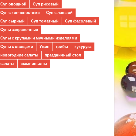
Суп овощной
Суп рисовый
Суп с копченостями
Суп с лапшой
Суп сырный
Суп томатный
Суп фасолевый
Супы заправочные
Супы с крупами и мучными изделиями
Супы с овощами
Ужин
грибы
кукуруза
новогодние салаты
праздничный стол
салаты
шампиньоны