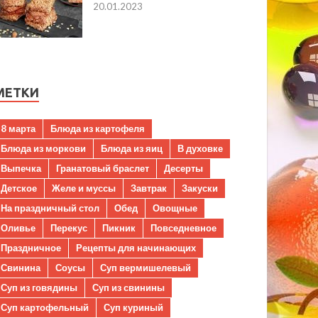
20.01.2023
МЕТКИ
8 марта
Блюда из картофеля
Блюда из моркови
Блюда из яиц
В духовке
Выпечка
Гранатовый браслет
Десерты
Детское
Желе и муссы
Завтрак
Закуски
На праздничный стол
Обед
Овощные
Оливье
Перекус
Пикник
Повседневное
Праздничное
Рецепты для начинающих
Свинина
Соусы
Суп вермишелевый
Суп из говядины
Суп из свинины
Суп картофельный
Суп куриный