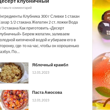
Десерт клубничный
ставьте комментарий
нгредиенты Клубника 300 г Сливки 1 стакан
ахар 1/2 стакана Желатин 2 ст. ложки Вода
/3 стакана Как приготовить «Десерт
лубничный» Берем желатин, заливаем
олодной кипяченой водой и убираем его в
торонку, где-то на час, чтобы он хорошенько
азбух. По…
Яблочный крамбл
12.01.2023
Паста Амосова
12.01.2023