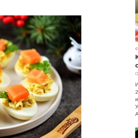
С
О
И
2
и
У
А