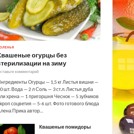
ОЛЕНЬЯ
Квашеные огурцы без
стерилизации на зиму
ставьте комментарий
нгредиенты Огурцы — 1,5 кг Листья вишни —
0 шт. Вода — 2 л Соль — 3 ст.л. Листья дуба
ли хрена — 1 пригоршня Чеснок — 5 зубчиков
кроп соцветия — 5-6 шт. Фото готового блюда
лена Прика автор…
Квашеные помидоры