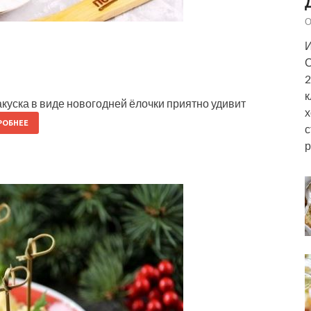
О
И
С
2
к
акуска в виде новогодней ёлочки приятно удивит
х
РОБНЕЕ
с
р