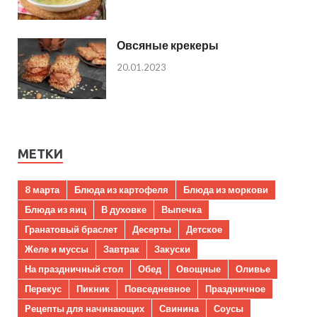
Овсяные крекеры
20.01.2023
МЕТКИ
8 марта
Блюда из картофеля
Блюда из моркови
Блюда из яиц
В духовке
Выпечка
Гранатовый браслет
Десерты
Детское
Желе и муссы
Завтрак
Закуски
На праздничный стол
Обед
Овощные
Оливье
Перекус
Пикник
Повседневное
Праздничное
Рецепты для начинающих
Свинина
Соусы