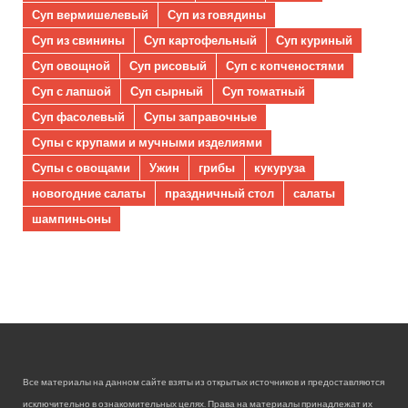
Суп вермишелевый
Суп из говядины
Суп из свинины
Суп картофельный
Суп куриный
Суп овощной
Суп рисовый
Суп с копченостями
Суп с лапшой
Суп сырный
Суп томатный
Суп фасолевый
Супы заправочные
Супы с крупами и мучными изделиями
Супы с овощами
Ужин
грибы
кукуруза
новогодние салаты
праздничный стол
салаты
шампиньоны
Все материалы на данном сайте взяты из открытых источников и предоставляются
исключительно в ознакомительных целях. Права на материалы принадлежат их