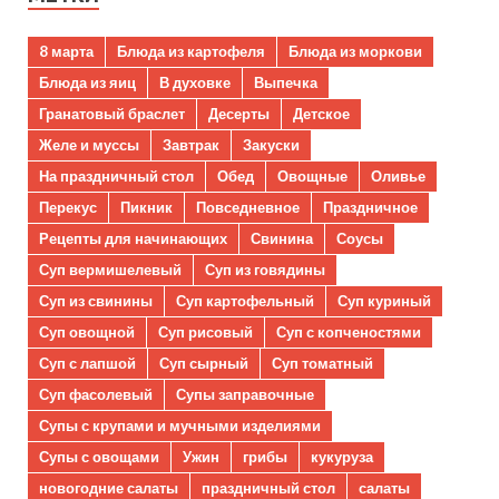
8 марта
Блюда из картофеля
Блюда из моркови
Блюда из яиц
В духовке
Выпечка
Гранатовый браслет
Десерты
Детское
Желе и муссы
Завтрак
Закуски
На праздничный стол
Обед
Овощные
Оливье
Перекус
Пикник
Повседневное
Праздничное
Рецепты для начинающих
Свинина
Соусы
Суп вермишелевый
Суп из говядины
Суп из свинины
Суп картофельный
Суп куриный
Суп овощной
Суп рисовый
Суп с копченостями
Суп с лапшой
Суп сырный
Суп томатный
Суп фасолевый
Супы заправочные
Супы с крупами и мучными изделиями
Супы с овощами
Ужин
грибы
кукуруза
новогодние салаты
праздничный стол
салаты