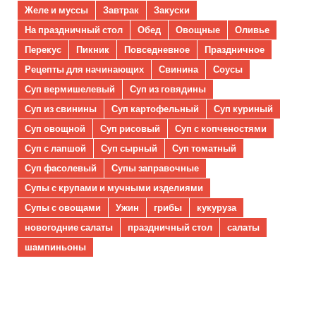
Желе и муссы
Завтрак
Закуски
На праздничный стол
Обед
Овощные
Оливье
Перекус
Пикник
Повседневное
Праздничное
Рецепты для начинающих
Свинина
Соусы
Суп вермишелевый
Суп из говядины
Суп из свинины
Суп картофельный
Суп куриный
Суп овощной
Суп рисовый
Суп с копченостями
Суп с лапшой
Суп сырный
Суп томатный
Суп фасолевый
Супы заправочные
Супы с крупами и мучными изделиями
Супы с овощами
Ужин
грибы
кукуруза
новогодние салаты
праздничный стол
салаты
шампиньоны