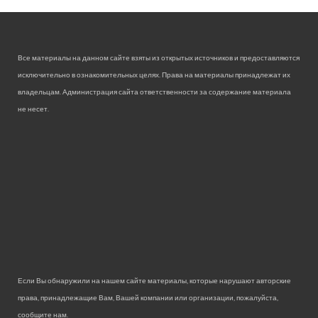
Все материалы на данном сайте взяты из открытых источников и предоставляются
исключительно в ознакомительных целях. Права на материалы принадлежат их
владельцам. Администрация сайта ответственности за содержание материала
не несет.
Если Вы обнаружили на нашем сайте материалы, которые нарушают авторские
права, принадлежащие Вам, Вашей компании или организации, пожалуйста,
сообщите нам.