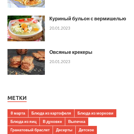
Куриный бульон с вермишелью
20.01.2023
Овсяные крекеры
20.01.2023
МЕТКИ
8 марта
Блюда из картофеля
Блюда из моркови
Блюда из яиц
В духовке
Выпечка
Гранатовый браслет
Десерты
Детское