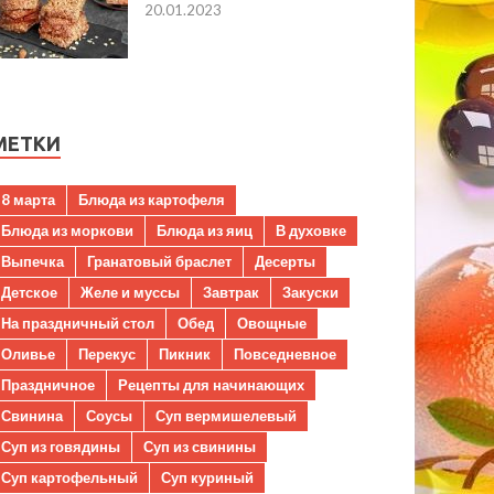
20.01.2023
МЕТКИ
8 марта
Блюда из картофеля
Блюда из моркови
Блюда из яиц
В духовке
Выпечка
Гранатовый браслет
Десерты
Детское
Желе и муссы
Завтрак
Закуски
На праздничный стол
Обед
Овощные
Оливье
Перекус
Пикник
Повседневное
Праздничное
Рецепты для начинающих
Свинина
Соусы
Суп вермишелевый
Суп из говядины
Суп из свинины
Суп картофельный
Суп куриный