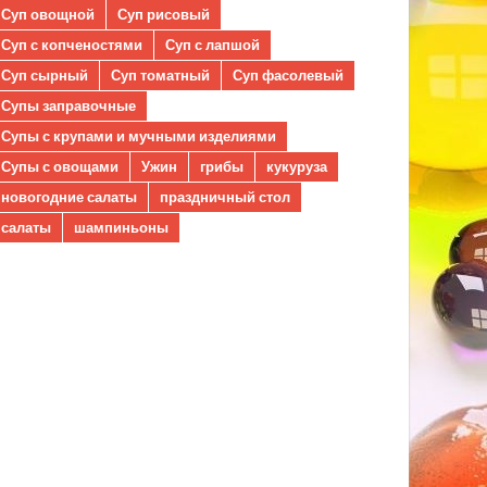
Суп овощной
Суп рисовый
Суп с копченостями
Суп с лапшой
Суп сырный
Суп томатный
Суп фасолевый
Супы заправочные
Супы с крупами и мучными изделиями
Супы с овощами
Ужин
грибы
кукуруза
новогодние салаты
праздничный стол
салаты
шампиньоны