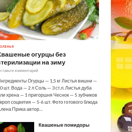
ОЛЕНЬЯ
Квашеные огурцы без
стерилизации на зиму
ставьте комментарий
нгредиенты Огурцы — 1,5 кг Листья вишни —
0 шт. Вода — 2 л Соль — 3 ст.л. Листья дуба
ли хрена — 1 пригоршня Чеснок — 5 зубчиков
кроп соцветия — 5-6 шт. Фото готового блюда
лена Прика автор…
Квашеные помидоры