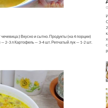
О
И
С
2
к
чечевица:) Вкусно и сытно. Продукты (на 4 порции)
х
— 2-3 л Картофель — 3-4 шт. Репчатый лук — 1-2 шт.
с
р