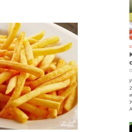
С
О
И
2
и
У
А