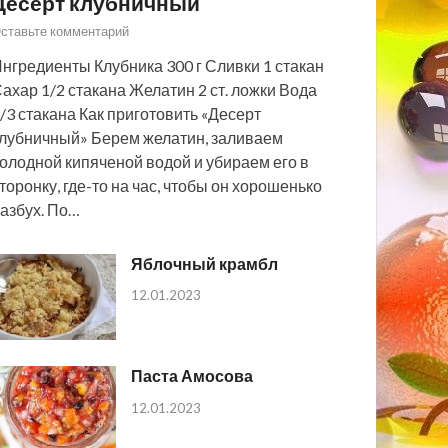
Десерт клубничный
ставьте комментарий
нгредиенты Клубника 300 г Сливки 1 стакан
ахар 1/2 стакана Желатин 2 ст. ложки Вода
/3 стакана Как приготовить «Десерт
лубничный» Берем желатин, заливаем
олодной кипяченой водой и убираем его в
торонку, где-то на час, чтобы он хорошенько
азбух. По…
Яблочный крамбл
12.01.2023
Паста Амосова
12.01.2023