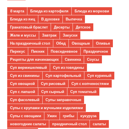
8 марта
Блюда из картофеля
Блюда из моркови
Блюда из яиц
В духовке
Выпечка
Гранатовый браслет
Десерты
Детское
Желе и муссы
Завтрак
Закуски
На праздничный стол
Обед
Овощные
Оливье
Перекус
Пикник
Повседневное
Праздничное
Рецепты для начинающих
Свинина
Соусы
Суп вермишелевый
Суп из говядины
Суп из свинины
Суп картофельный
Суп куриный
Суп овощной
Суп рисовый
Суп с копченостями
Суп с лапшой
Суп сырный
Суп томатный
Суп фасолевый
Супы заправочные
Супы с крупами и мучными изделиями
Супы с овощами
Ужин
грибы
кукуруза
новогодние салаты
праздничный стол
салаты