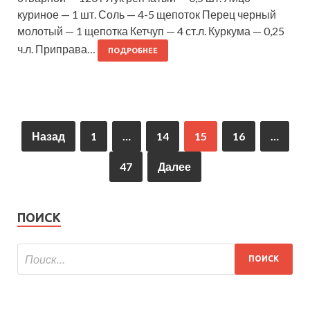
куриное — 1 шт. Соль — 4-5 щепоток Перец черный
молотый — 1 щепотка Кетчуп — 4 ст.л. Куркума — 0,25
ч.л. Приправа…
ПОДРОБНЕЕ
Назад
1
…
14
15
16
…
47
Далее
ПОИСК