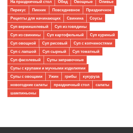
На праздничный стол
Обед
Овощные
Оливье
Перекус
Пикник
Повседневное
Праздничное
Рецепты для начинающих
Свинина
Соусы
Суп вермишелевый
Суп из говядины
Суп из свинины
Суп картофельный
Суп куриный
Суп овощной
Суп рисовый
Суп с копченостями
Суп с лапшой
Суп сырный
Суп томатный
Суп фасолевый
Супы заправочные
Супы с крупами и мучными изделиями
Супы с овощами
Ужин
грибы
кукуруза
новогодние салаты
праздничный стол
салаты
шампиньоны