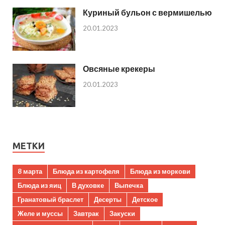
Куриный бульон с вермишелью
20.01.2023
Овсяные крекеры
20.01.2023
МЕТКИ
8 марта
Блюда из картофеля
Блюда из моркови
Блюда из яиц
В духовке
Выпечка
Гранатовый браслет
Десерты
Детское
Желе и муссы
Завтрак
Закуски