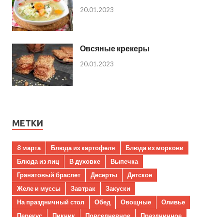
20.01.2023
Овсяные крекеры
20.01.2023
МЕТКИ
8 марта
Блюда из картофеля
Блюда из моркови
Блюда из яиц
В духовке
Выпечка
Гранатовый браслет
Десерты
Детское
Желе и муссы
Завтрак
Закуски
На праздничный стол
Обед
Овощные
Оливье
Перекус
Пикник
Повседневное
Праздничное