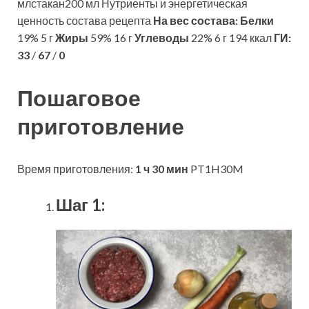
млстакан200 мл Нутриенты и энергетическая
ценность состава рецепта
На вес состава:
Белки
19% 5 г
Жиры
59% 16 г
Углеводы
22% 6 г 194 ккал
ГИ:
33
/
67
/
0
Пошаговое
приготовление
Время приготовления:
1 ч 30 мин
PT1H30M
Шаг 1: