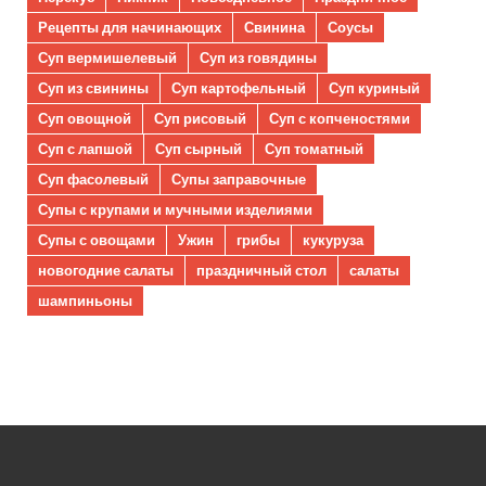
Рецепты для начинающих
Свинина
Соусы
Суп вермишелевый
Суп из говядины
Суп из свинины
Суп картофельный
Суп куриный
Суп овощной
Суп рисовый
Суп с копченостями
Суп с лапшой
Суп сырный
Суп томатный
Суп фасолевый
Супы заправочные
Супы с крупами и мучными изделиями
Супы с овощами
Ужин
грибы
кукуруза
новогодние салаты
праздничный стол
салаты
шампиньоны