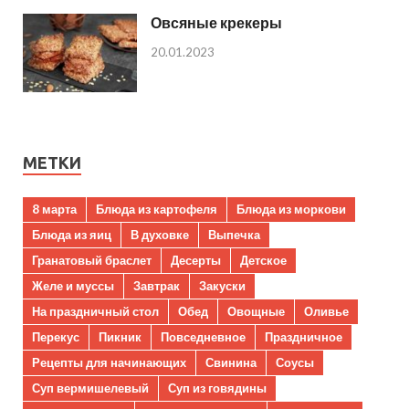
Овсяные крекеры
20.01.2023
МЕТКИ
8 марта
Блюда из картофеля
Блюда из моркови
Блюда из яиц
В духовке
Выпечка
Гранатовый браслет
Десерты
Детское
Желе и муссы
Завтрак
Закуски
На праздничный стол
Обед
Овощные
Оливье
Перекус
Пикник
Повседневное
Праздничное
Рецепты для начинающих
Свинина
Соусы
Суп вермишелевый
Суп из говядины