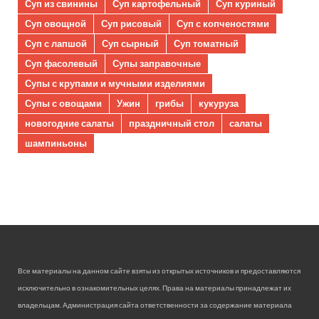
Суп из свинины
Суп картофельный
Суп куриный
Суп овощной
Суп рисовый
Суп с копченостями
Суп с лапшой
Суп сырный
Суп томатный
Суп фасолевый
Супы заправочные
Супы с крупами и мучными изделиями
Супы с овощами
Ужин
грибы
кукуруза
новогодние салаты
праздничный стол
салаты
шампиньоны
Все материалы на данном сайте взяты из открытых источников и предоставляются
исключительно в ознакомительных целях. Права на материалы принадлежат их
владельцам. Администрация сайта ответственности за содержание материала