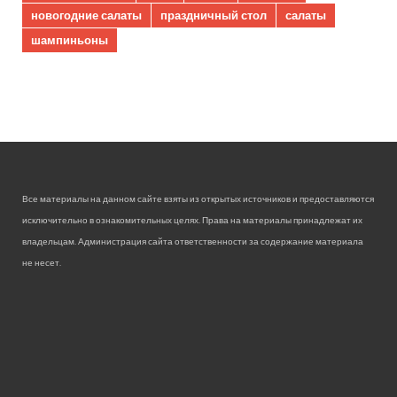
новогодние салаты
праздничный стол
салаты
шампиньоны
Все материалы на данном сайте взяты из открытых источников и предоставляются
исключительно в ознакомительных целях. Права на материалы принадлежат их
владельцам. Администрация сайта ответственности за содержание материала
не несет.