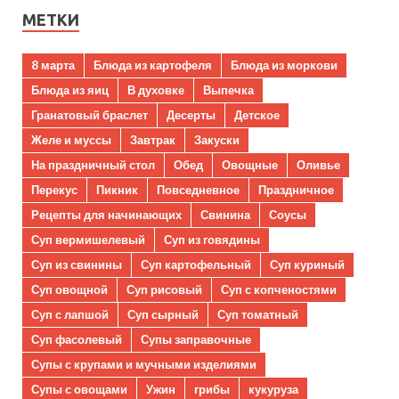
МЕТКИ
8 марта
Блюда из картофеля
Блюда из моркови
Блюда из яиц
В духовке
Выпечка
Гранатовый браслет
Десерты
Детское
Желе и муссы
Завтрак
Закуски
На праздничный стол
Обед
Овощные
Оливье
Перекус
Пикник
Повседневное
Праздничное
Рецепты для начинающих
Свинина
Соусы
Суп вермишелевый
Суп из говядины
Суп из свинины
Суп картофельный
Суп куриный
Суп овощной
Суп рисовый
Суп с копченостями
Суп с лапшой
Суп сырный
Суп томатный
Суп фасолевый
Супы заправочные
Супы с крупами и мучными изделиями
Супы с овощами
Ужин
грибы
кукуруза