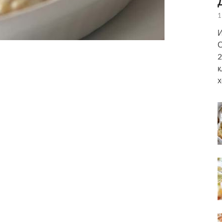
1
И
С
2
к
х