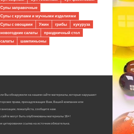
Супы заправочные
Супы с крупами и мучными изделиями
Супы с овощами
Ужин
грибы
кукуруза
новогодние салаты
праздничный стол
салаты
шампиньоны
сли Вы обнаружили на нашем сайте материалы, которые нарушают
вторские права, принадлежащие Вам, Вашей компании или
ганизации, пожалуйста, сообщите нам.
 сайте могут быть опубликованы материалы 18+!
и цитировании ссылка на источник обязательна.