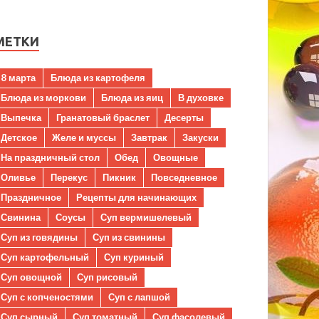
МЕТКИ
8 марта
Блюда из картофеля
Блюда из моркови
Блюда из яиц
В духовке
Выпечка
Гранатовый браслет
Десерты
Детское
Желе и муссы
Завтрак
Закуски
На праздничный стол
Обед
Овощные
Оливье
Перекус
Пикник
Повседневное
Праздничное
Рецепты для начинающих
Свинина
Соусы
Суп вермишелевый
Суп из говядины
Суп из свинины
Суп картофельный
Суп куриный
Суп овощной
Суп рисовый
Суп с копченостями
Суп с лапшой
Суп сырный
Суп томатный
Суп фасолевый