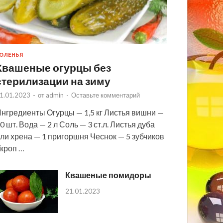
ОЛЕНЬЯ
Квашеные огурцы без
стерилизации на зиму
1.01.2023
-
от
admin
-
Оставьте комментарий
нгредиенты Огурцы — 1,5 кг Листья вишни —
0 шт. Вода — 2 л Соль — 3 ст.л. Листья дуба
ли хрена — 1 пригоршня Чеснок — 5 зубчиков
кроп …
Квашеные помидоры
21.01.2023