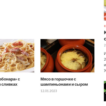
С
2
И
2
и
У
рбонара» с
Мясо в горшочке с
 сливках
шампиньонами и сыром
12.01.2023