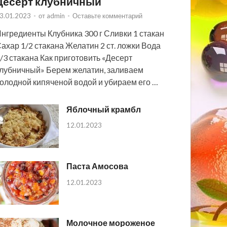
Десерт клубничный
3.01.2023
-
от
admin
-
Оставьте комментарий
нгредиенты Клубника 300 г Сливки 1 стакан
ахар 1/2 стакана Желатин 2 ст. ложки Вода
/3 стакана Как приготовить «Десерт
лубничный» Берем желатин, заливаем
олодной кипяченой водой и убираем его …
Яблочный крамбл
12.01.2023
Паста Амосова
12.01.2023
Молочное мороженое