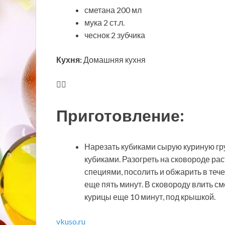
сметана 200 мл
мука 2 ст.л.
чеснок 2 зубчика
Кухня:
Домашняя кухня
Приготовление:
Нарезать кубиками сырую куриную гру
кубиками. Разогреть на сковороде ра
специями, посолить и обжарить в теч
еще пять минут. В сковороду влить с
курицы еще 10 минут, под крышкой.
vkuso.ru