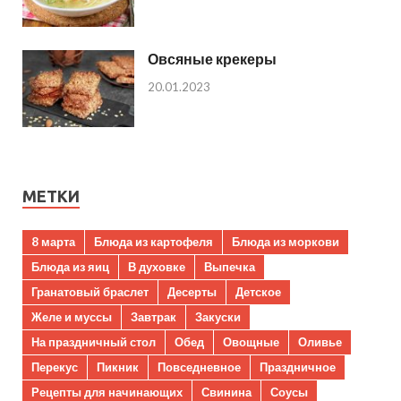
Овсяные крекеры
20.01.2023
МЕТКИ
8 марта
Блюда из картофеля
Блюда из моркови
Блюда из яиц
В духовке
Выпечка
Гранатовый браслет
Десерты
Детское
Желе и муссы
Завтрак
Закуски
На праздничный стол
Обед
Овощные
Оливье
Перекус
Пикник
Повседневное
Праздничное
Рецепты для начинающих
Свинина
Соусы