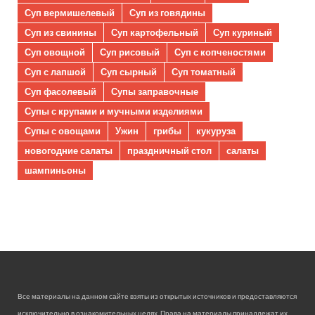
Суп вермишелевый
Суп из говядины
Суп из свинины
Суп картофельный
Суп куриный
Суп овощной
Суп рисовый
Суп с копченостями
Суп с лапшой
Суп сырный
Суп томатный
Суп фасолевый
Супы заправочные
Супы с крупами и мучными изделиями
Супы с овощами
Ужин
грибы
кукуруза
новогодние салаты
праздничный стол
салаты
шампиньоны
Все материалы на данном сайте взяты из открытых источников и предоставляются
исключительно в ознакомительных целях. Права на материалы принадлежат их