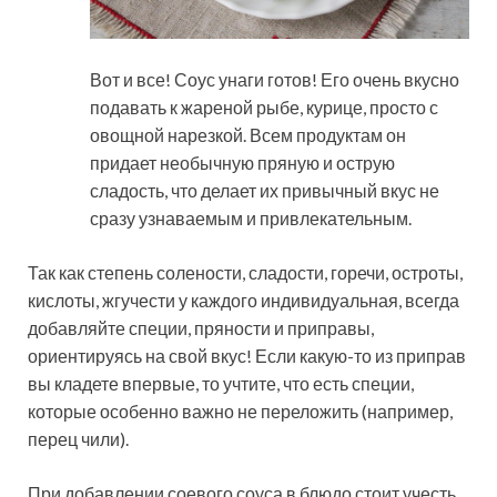
Вот и все! Соус унаги готов! Его очень вкусно
подавать к жареной рыбе, курице, просто с
овощной нарезкой. Всем продуктам он
придает необычную пряную и острую
сладость, что делает их привычный вкус не
сразу узнаваемым и привлекательным.
Так как степень солености, сладости, горечи, остроты,
кислоты, жгучести у каждого индивидуальная, всегда
добавляйте специи, пряности и приправы,
ориентируясь на свой вкус! Если какую-то из приправ
вы кладете впервые, то учтите, что есть специи,
которые особенно важно не переложить (например,
перец чили).
При добавлении соевого соуса в блюдо стоит учесть,