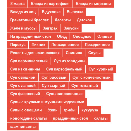
8 марта
Блюда из картофеля
Блюда из моркови
Блюда из яиц
В духовке
Выпечка
Гранатовый браслет
Десерты
Детское
Желе и муссы
Завтрак
Закуски
На праздничный стол
Обед
Овощные
Оливье
Перекус
Пикник
Повседневное
Праздничное
Рецепты для начинающих
Свинина
Соусы
Суп вермишелевый
Суп из говядины
Суп из свинины
Суп картофельный
Суп куриный
Суп овощной
Суп рисовый
Суп с копченостями
Суп с лапшой
Суп сырный
Суп томатный
Суп фасолевый
Супы заправочные
Супы с крупами и мучными изделиями
Супы с овощами
Ужин
грибы
кукуруза
новогодние салаты
праздничный стол
салаты
шампиньоны