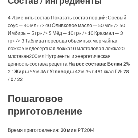
Состав / ингредиенты
4 Изменить состав Показать состав порций: Соевый
соус — 40 мл» /> 40 Оливковое масло — 50 мл» /> 50
Имбирь — 5 гр» /> 5 Мёд — 10 гр» /> 10 Крахмал — 3
гр» /> 3 Таблица перевода объемных мер чайная
ложка5 млдесертная ложка10 млстоловая ложка20
млстакан200 мл Нутриенты и энергетическая
ценность состава рецепта
На вес состава:
Белки
2%
2 г
Жиры
55% 46 г
Углеводы
42% 35 г 491 ккал
ГИ:
78
/
0
/
22
Пошаговое
приготовление
Время приготовления:
20 мин
PT20M