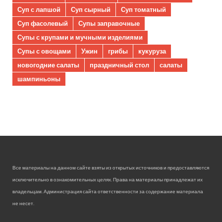
Суп с лапшой
Суп сырный
Суп томатный
Суп фасолевый
Супы заправочные
Супы с крупами и мучными изделиями
Супы с овощами
Ужин
грибы
кукуруза
новогодние салаты
праздничный стол
салаты
шампиньоны
Все материалы на данном сайте взяты из открытых источников и предоставляются
исключительно в ознакомительных целях. Права на материалы принадлежат их
владельцам. Администрация сайта ответственности за содержание материала
не несет.