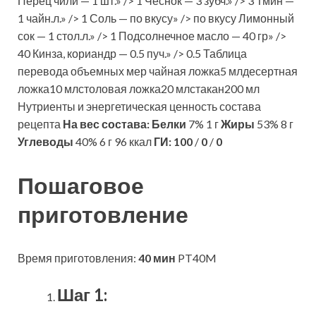
Перец чили — 1 шт.» /> 1 Чеснок — 3 зубч.» /> 3 Тмин —
1 чайн.л.» /> 1 Соль — по вкусу» /> по вкусу Лимонный
сок — 1 стол.л.» /> 1 Подсолнечное масло — 40 гр» />
40 Кинза, кориандр — 0.5 пуч.» /> 0.5 Таблица
перевода объемных мер чайная ложка5 млдесертная
ложка10 млстоловая ложка20 млстакан200 мл
Нутриенты и энергетическая ценность состава
рецепта
На вес состава:
Белки
7% 1 г
Жиры
53% 8 г
Углеводы
40% 6 г 96 ккал
ГИ:
100
/
0
/
0
Пошаговое
приготовление
Время приготовления:
40 мин
PT40M
Шаг 1: