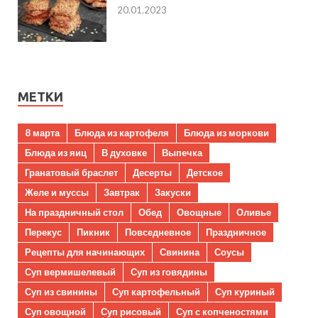
20.01.2023
МЕТКИ
8 марта
Блюда из картофеля
Блюда из моркови
Блюда из яиц
В духовке
Выпечка
Гранатовый браслет
Десерты
Детское
Желе и муссы
Завтрак
Закуски
На праздничный стол
Обед
Овощные
Оливье
Перекус
Пикник
Повседневное
Праздничное
Рецепты для начинающих
Свинина
Соусы
Суп вермишелевый
Суп из говядины
Суп из свинины
Суп картофельный
Суп куриный
Суп овощной
Суп рисовый
Суп с копченостями