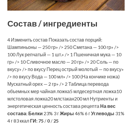
Состав / ингредиенты
4 Изменить состав Показать состав порций:
Шампиньоны — 250 гр» /> 250 Сметана — 100 гр» />
100 Лук репчатый — 1 шт.» /> 1 Пшеничная мука — 10
гр» /> 10 Сливочное масло — 20 гр» /> 20 Соль — по
вкусу» /> по вкусу Перец острый молотый — по вкусу»
/> по вкусу Вода — 100 мл» /> 100 (На кончике ножа)
Мускатный орех — 2 гр» /> 2 Таблица перевода
объемных мер чайная ложка5 млдесертная ложка10
млстоловая ложка20 млстакан200 мл Нутриенты и
энергетическая ценность состава рецепта
На вес
состава:
Белки
23% 3 г
Жиры
46% 6 г
Углеводы
31%
4 г 83 ккал
ГИ:
75
/
0
/
25