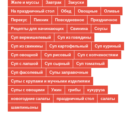
Желе и муссы
Завтрак
Закуски
На праздничный стол
Обед
Овощные
Оливье
Перекус
Пикник
Повседневное
Праздничное
Рецепты для начинающих
Свинина
Соусы
Суп вермишелевый
Суп из говядины
Суп из свинины
Суп картофельный
Суп куриный
Суп овощной
Суп рисовый
Суп с копченостями
Суп с лапшой
Суп сырный
Суп томатный
Суп фасолевый
Супы заправочные
Супы с крупами и мучными изделиями
Супы с овощами
Ужин
грибы
кукуруза
новогодние салаты
праздничный стол
салаты
шампиньоны