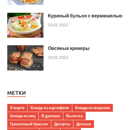
Куриный бульон с вермишелью
20.01.2023
Овсяные крекеры
20.01.2023
МЕТКИ
8 марта
Блюда из картофеля
Блюда из моркови
Блюда из яиц
В духовке
Выпечка
Гранатовый браслет
Десерты
Детское