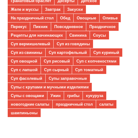
Гранатовый браслет
Десерты
Детское
Желе и муссы
Завтрак
Закуски
На праздничный стол
Обед
Овощные
Оливье
Перекус
Пикник
Повседневное
Праздничное
Рецепты для начинающих
Свинина
Соусы
Суп вермишелевый
Суп из говядины
Суп из свинины
Суп картофельный
Суп куриный
Суп овощной
Суп рисовый
Суп с копченостями
Суп с лапшой
Суп сырный
Суп томатный
Суп фасолевый
Супы заправочные
Супы с крупами и мучными изделиями
Супы с овощами
Ужин
грибы
кукуруза
новогодние салаты
праздничный стол
салаты
шампиньоны