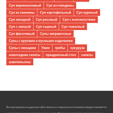
Суп вермишелевый
Суп из говядины
Суп из свинины
Суп картофельный
Суп куриный
Суп овощной
Суп рисовый
Суп с копченостями
Суп с лапшой
Суп сырный
Суп томатный
Суп фасолевый
Супы заправочные
Супы с крупами и мучными изделиями
Супы с овощами
Ужин
грибы
кукуруза
новогодние салаты
праздничный стол
салаты
шампиньоны
Все материалы на данном сайте взяты из открытых источников и предоставляются
исключительно в ознакомительных целях. Права на материалы принадлежат их