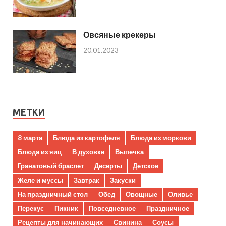
Овсяные крекеры
20.01.2023
МЕТКИ
8 марта
Блюда из картофеля
Блюда из моркови
Блюда из яиц
В духовке
Выпечка
Гранатовый браслет
Десерты
Детское
Желе и муссы
Завтрак
Закуски
На праздничный стол
Обед
Овощные
Оливье
Перекус
Пикник
Повседневное
Праздничное
Рецепты для начинающих
Свинина
Соусы