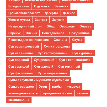
Блюда из яиц
В духовке
Выпечка
Гранатовый браслет
Десерты
Детское
Желе и муссы
Завтрак
Закуски
На праздничный стол
Обед
Овощные
Оливье
Перекус
Пикник
Повседневное
Праздничное
Рецепты для начинающих
Свинина
Соусы
Суп вермишелевый
Суп из говядины
Суп из свинины
Суп картофельный
Суп куриный
Суп овощной
Суп рисовый
Суп с копченостями
Суп с лапшой
Суп сырный
Суп томатный
Суп фасолевый
Супы заправочные
Супы с крупами и мучными изделиями
Супы с овощами
Ужин
грибы
кукуруза
новогодние салаты
праздничный стол
салаты
шампиньоны