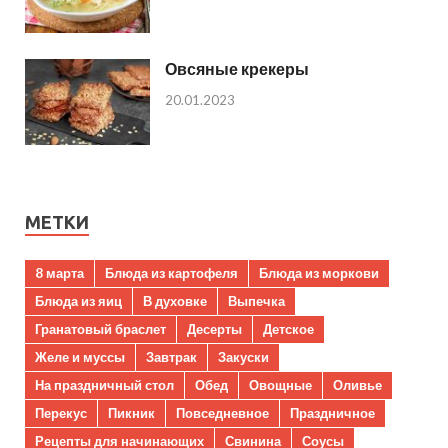
Овсяные крекеры
20.01.2023
МЕТКИ
8 марта
Блюда из картофеля
Блюда из моркови
Блюда из яиц
В духовке
Выпечка
Гранатовый браслет
Десерты
Детское
Желе и муссы
Завтрак
Закуски
На праздничный стол
Обед
Овощные
Оливье
Перекус
Пикник
Повседневное
Праздничное
Рецепты для начинающих
Свинина
Соусы