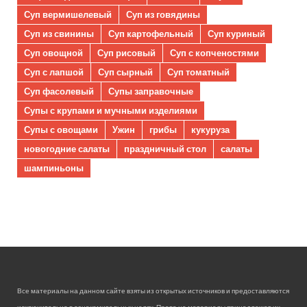
Суп вермишелевый
Суп из говядины
Суп из свинины
Суп картофельный
Суп куриный
Суп овощной
Суп рисовый
Суп с копченостями
Суп с лапшой
Суп сырный
Суп томатный
Суп фасолевый
Супы заправочные
Супы с крупами и мучными изделиями
Супы с овощами
Ужин
грибы
кукуруза
новогодние салаты
праздничный стол
салаты
шампиньоны
Все материалы на данном сайте взяты из открытых источников и предоставляются
исключительно в ознакомительных целях. Права на материалы принадлежат их