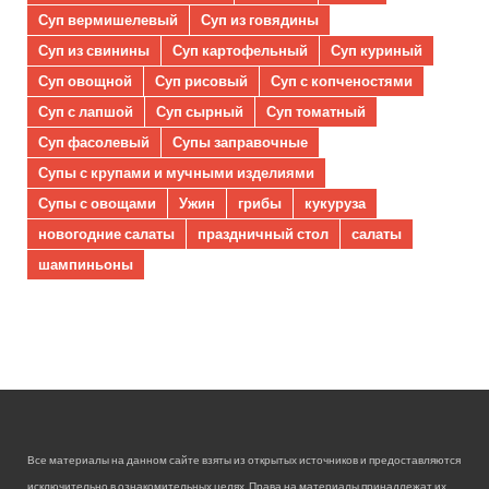
Суп вермишелевый
Суп из говядины
Суп из свинины
Суп картофельный
Суп куриный
Суп овощной
Суп рисовый
Суп с копченостями
Суп с лапшой
Суп сырный
Суп томатный
Суп фасолевый
Супы заправочные
Супы с крупами и мучными изделиями
Супы с овощами
Ужин
грибы
кукуруза
новогодние салаты
праздничный стол
салаты
шампиньоны
Все материалы на данном сайте взяты из открытых источников и предоставляются
исключительно в ознакомительных целях. Права на материалы принадлежат их