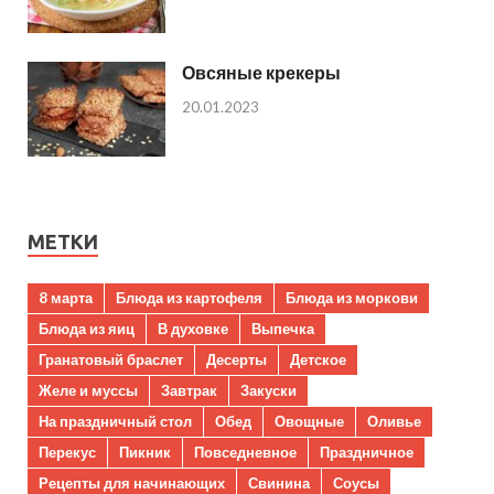
Овсяные крекеры
20.01.2023
МЕТКИ
8 марта
Блюда из картофеля
Блюда из моркови
Блюда из яиц
В духовке
Выпечка
Гранатовый браслет
Десерты
Детское
Желе и муссы
Завтрак
Закуски
На праздничный стол
Обед
Овощные
Оливье
Перекус
Пикник
Повседневное
Праздничное
Рецепты для начинающих
Свинина
Соусы